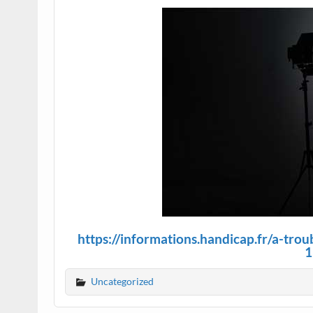
https://informations.handicap.fr/a-tro
1
Uncategorized