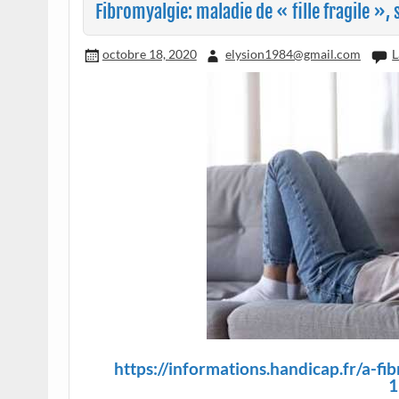
Fibromyalgie: maladie de « fille fragile »,
octobre 18, 2020
elysion1984@gmail.com
L
https://informations.handicap.fr/a-fi
1