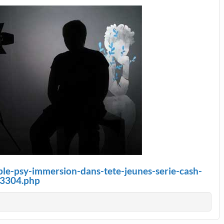
uble-psy-immersion-dans-tete-jeunes-serie-cash-
3304.php