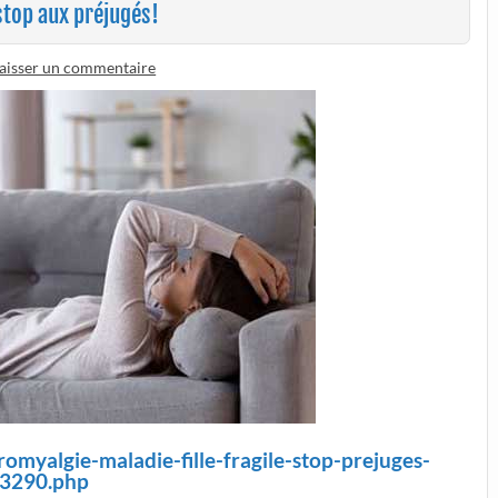
 stop aux préjugés!
aisser un commentaire
bromyalgie-maladie-fille-fragile-stop-prejuges-
3290.php