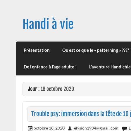
Skip
to
content
Handi à vie
Une image positive du handicap, en France et
leur impact sur la santé (mon histoire est d
Présentation
Qu’est ce que le « patterning » ????
De l’enfance à l’age adulte !
L’aventure Handichie
Jour :
18 octobre 2020
Trouble psy: immersion dans la tête de 10 j
octobre 18, 2020
elysion1984@gmail.com
L