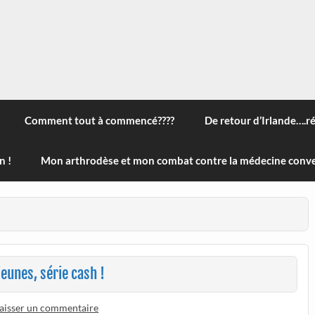
 à travers le monde, des nouveautés technologiques , de l'ha
ans le menu) ! Bonne visite
Comment tout à commencé????
De retour d’Irlande….r
n !
Mon arthrodèse et mon combat contre la médecine conve
eunes, série cash !
aisser un commentaire