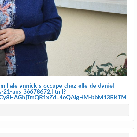
familiale-annick-s-occupe-chez-elle-de-daniel-
s-21-ans_36678672.html?
ZWDCy8HAGhjTmQR1xZdL4oQAigHM-bbM13RKTM