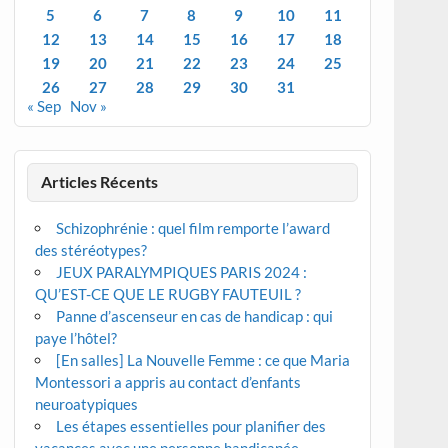
5
6
7
8
9
10
11
12
13
14
15
16
17
18
19
20
21
22
23
24
25
26
27
28
29
30
31
« Sep
Nov »
Articles Récents
Schizophrénie : quel film remporte l’award
des stéréotypes?
JEUX PARALYMPIQUES PARIS 2024 :
QU’EST-CE QUE LE RUGBY FAUTEUIL ?
Panne d’ascenseur en cas de handicap : qui
paye l’hôtel?
[En salles] La Nouvelle Femme : ce que Maria
Montessori a appris au contact d’enfants
neuroatypiques
Les étapes essentielles pour planifier des