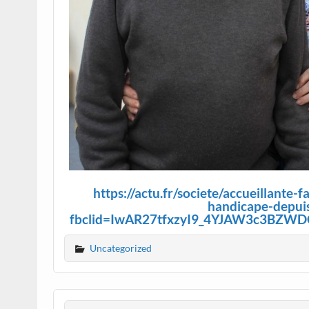
https://actu.fr/societe/accueillante-
handicape-depui
fbclid=IwAR27tfxzyI9_4YJAW3c3B
Uncategorized