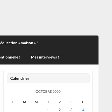
ndisport , des actualités sur la santé, sur les vaccins, de
ééducation « maison » !
ntionnelle !
Mes interviews !
Calendrier
OCTOBRE 2020
L
M
M
J
V
S
D
1
2
3
4