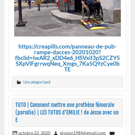
https://creapills.com/panneau-de-pub-
rampe-dacces-20201020?
fbclid=IwAR2_xDD4e6_HSVxiI3pS2CZY5
SXpVlFgrrwqNeq_Xmgs_7Ka5Q9zCye0b
TE
Uncategorized
TUTO | Comment mettre une prothèse fémorale
(parodie) | LES TUTOS d’EMILIE ! de Jesse avec un
E
octobre 22, 2020
elysion1984@gmail.com