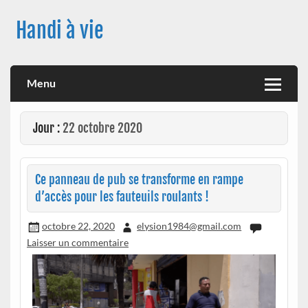
Skip
to
Handi à vie
content
Une image positive du handicap, en France et à travers le
monde, des nouveautés technologiques , de l'handisport , des
actualités sur la santé, sur les vaccins, de leur impact sur la
Menu
santé (mon histoire est dans le menu) ! Bonne visite
Jour :
22 octobre 2020
Ce panneau de pub se transforme en rampe
d’accès pour les fauteuils roulants !
octobre 22, 2020
elysion1984@gmail.com
Laisser un commentaire