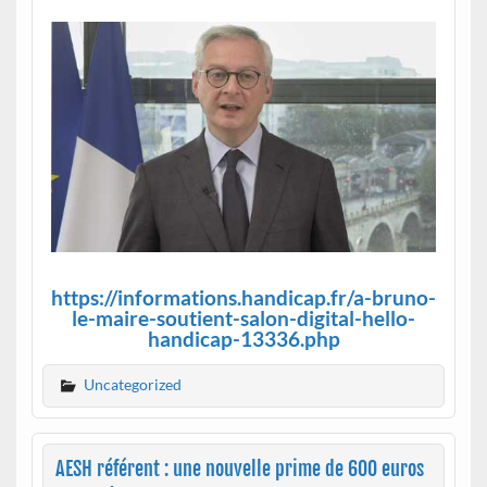
https://informations.handicap.fr/a-bruno-
le-maire-soutient-salon-digital-hello-
handicap-13336.php
Uncategorized
AESH référent : une nouvelle prime de 600 euros