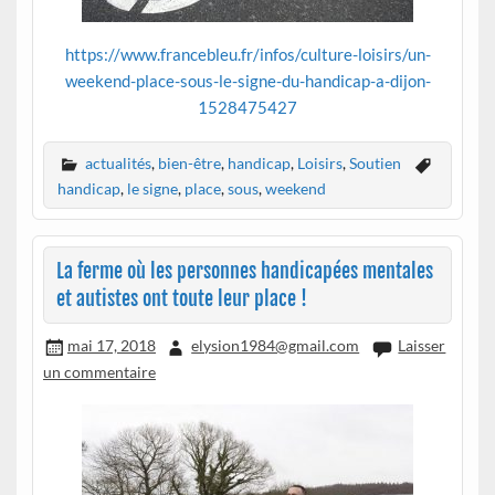
https://www.francebleu.fr/infos/culture-loisirs/un-
weekend-place-sous-le-signe-du-handicap-a-dijon-
1528475427
actualités
,
bien-être
,
handicap
,
Loisirs
,
Soutien
handicap
,
le signe
,
place
,
sous
,
weekend
La ferme où les personnes handicapées mentales
et autistes ont toute leur place !
mai 17, 2018
elysion1984@gmail.com
Laisser
un commentaire