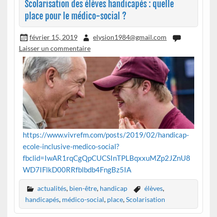
Scolarisation des élèves handicapés : quelle
place pour le médico-social ?
février 15, 2019
elysion1984@gmail.com
Laisser un commentaire
https://www.vivrefm.com/posts/2019/02/handicap-
ecole-inclusive-medico-social?
fbclid=IwAR1rqCgQpCUCSInTPLBqxxuMZp2JZnU8
WD7IFlkD00RRfblbdb4FngBz5IA
actualités
,
bien-être
,
handicap
élèves
,
handicapés
,
médico-social
,
place
,
Scolarisation