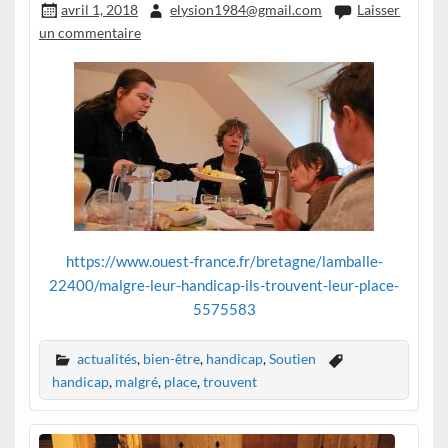
avril 1, 2018
elysion1984@gmail.com
Laisser
un commentaire
https://www.ouest-france.fr/bretagne/lamballe-
22400/malgre-leur-handicap-ils-trouvent-leur-place-
5575583
actualités
,
bien-être
,
handicap
,
Soutien
handicap
,
malgré
,
place
,
trouvent