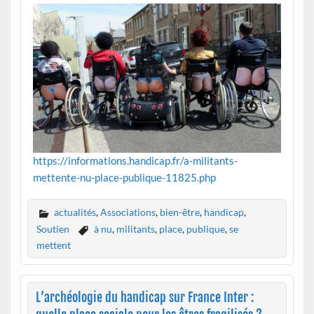
https://informations.handicap.fr/a-militants-
mettente-nu-place-publique-11825.php
actualités
,
Associations
,
bien-être
,
handicap
,
Soutien
à nu
,
militants
,
place
,
publique
,
se
mettent
L’archéologie du handicap sur France Inter :