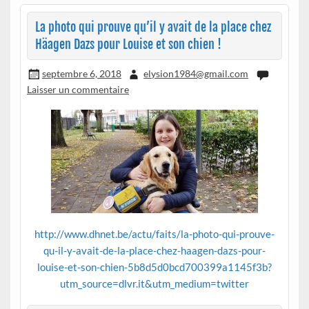
La photo qui prouve qu’il y avait de la place chez
Häagen Dazs pour Louise et son chien !
septembre 6, 2018
elysion1984@gmail.com
Laisser un commentaire
http://www.dhnet.be/actu/faits/la-photo-qui-prouve-
qu-il-y-avait-de-la-place-chez-haagen-dazs-pour-
louise-et-son-chien-5b8d5d0bcd700399a1145f3b?
utm_source=dlvr.it&utm_medium=twitter