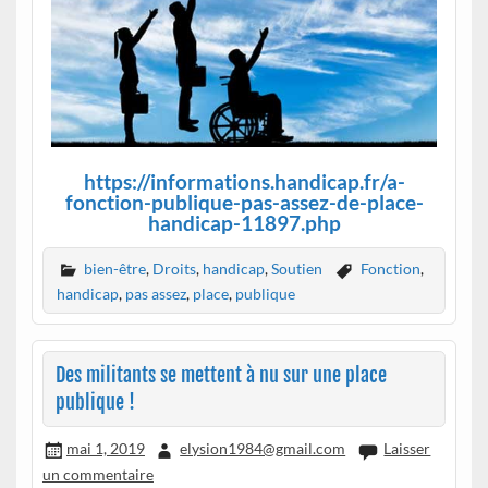
https://informations.handicap.fr/a-
fonction-publique-pas-assez-de-place-
handicap-11897.php
bien-être
,
Droits
,
handicap
,
Soutien
Fonction
,
handicap
,
pas assez
,
place
,
publique
Des militants se mettent à nu sur une place
publique !
mai 1, 2019
elysion1984@gmail.com
Laisser
un commentaire