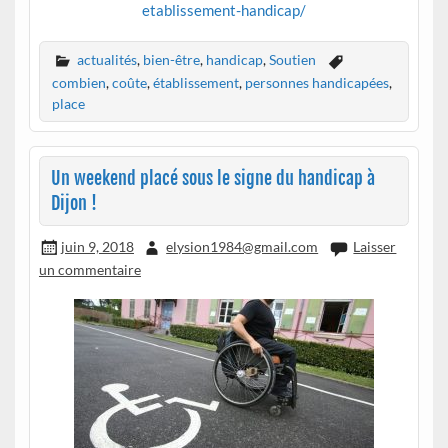
etablissement-handicap/
actualités
,
bien-être
,
handicap
,
Soutien
combien
,
coûte
,
établissement
,
personnes handicapées
,
place
Un weekend placé sous le signe du handicap à
Dijon !
juin 9, 2018
elysion1984@gmail.com
Laisser
un commentaire