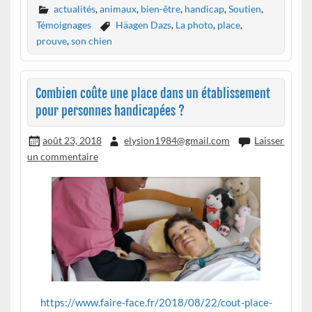
actualités
,
animaux
,
bien-être
,
handicap
,
Soutien
,
Témoignages
Häagen Dazs
,
La photo
,
place
,
prouve
,
son chien
Combien coûte une place dans un établissement
pour personnes handicapées ?
août 23, 2018
elysion1984@gmail.com
Laisser
un commentaire
https://www.faire-face.fr/2018/08/22/cout-place-