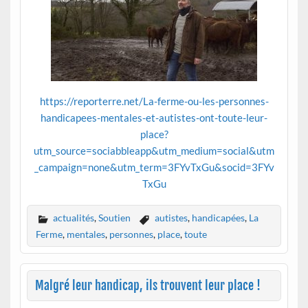
https://reporterre.net/La-ferme-ou-les-personnes-
handicapees-mentales-et-autistes-ont-toute-leur-
place?
utm_source=sociabbleapp&utm_medium=social&utm
_campaign=none&utm_term=3FYvTxGu&socid=3FYv
TxGu
actualités
,
Soutien
autistes
,
handicapées
,
La
Ferme
,
mentales
,
personnes
,
place
,
toute
Malgré leur handicap, ils trouvent leur place !