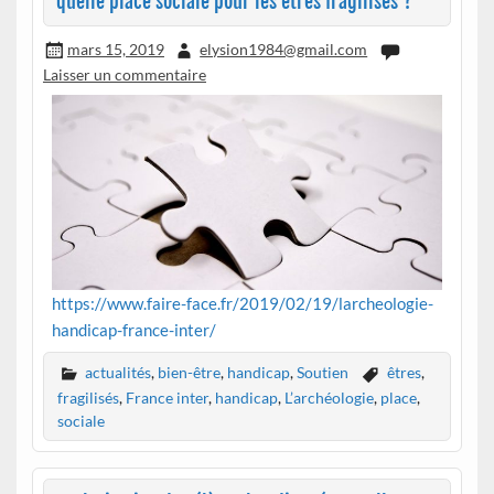
quelle place sociale pour les êtres fragilisés ?
mars 15, 2019
elysion1984@gmail.com
Laisser un commentaire
https://www.faire-face.fr/2019/02/19/larcheologie-
handicap-france-inter/
actualités
,
bien-être
,
handicap
,
Soutien
êtres
,
fragilisés
,
France inter
,
handicap
,
L’archéologie
,
place
,
sociale