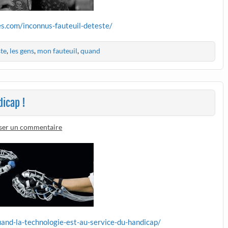
s.com/inconnus-fauteuil-deteste/
ste
,
les gens
,
mon fauteuil
,
quand
dicap !
sser un commentaire
and-la-technologie-est-au-service-du-handicap/