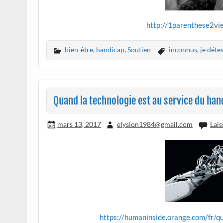
http://1parenthese2vie
bien-être
,
handicap
,
Soutien
inconnus
,
je déte
Quand la technologie est au service du han
mars 13, 2017
elysion1984@gmail.com
Lai
https://humaninside.orange.com/fr/qu