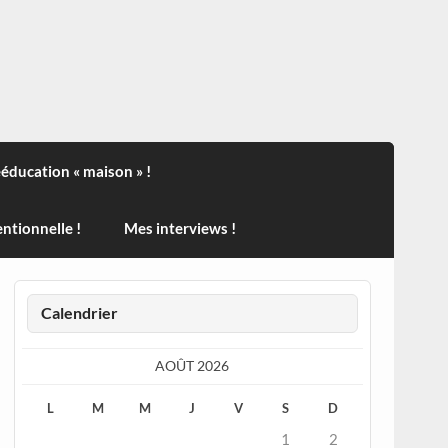
ndisport , des actualités sur la santé, sur les vaccins, de
ééducation « maison » !
ntionnelle !
Mes interviews !
Calendrier
AOÛT 2026
L
M
M
J
V
S
D
1
2