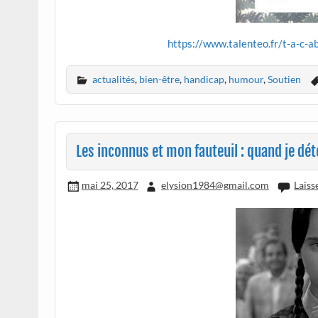
https://www.talenteo.fr/t-a-c-a
actualités
,
bien-être
,
handicap
,
humour
,
Soutien
Les inconnus et mon fauteuil : quand je dét
mai 25, 2017
elysion1984@gmail.com
Laiss