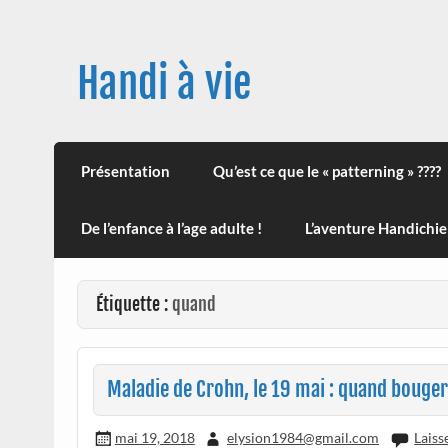
Skip
to
content
Handi à vie
Une image positive du handicap, en France et
leur impact sur la santé (mon histoire est d
Présentation
Qu’est ce que le « patterning » ????
De l’enfance à l’age adulte !
L’aventure Handichie
Étiquette :
quand
Maladie de Crohn, le 19 mai : quand bouger 
mai 19, 2018
elysion1984@gmail.com
Laiss