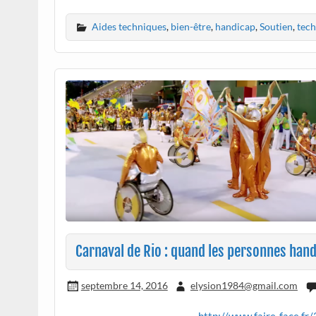
Aides techniques
,
bien-être
,
handicap
,
Soutien
,
tech
Carnaval de Rio : quand les personnes han
septembre 14, 2016
elysion1984@gmail.com
http://www.faire-face.fr