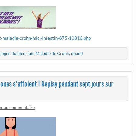
rt-maladie-crohn-mici-intestin-875-10816.php
ouger
,
du bien
,
fait
,
Maladie de Crohn
,
quand
es s’affolent ! Replay pendant sept jours sur
er un commentaire