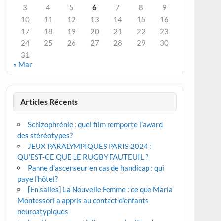
3
4
5
6
7
8
9
10
11
12
13
14
15
16
17
18
19
20
21
22
23
24
25
26
27
28
29
30
31
« Mar
Articles Récents
Schizophrénie : quel film remporte l’award
des stéréotypes?
JEUX PARALYMPIQUES PARIS 2024 :
QU’EST-CE QUE LE RUGBY FAUTEUIL ?
Panne d’ascenseur en cas de handicap : qui
paye l’hôtel?
[En salles] La Nouvelle Femme : ce que Maria
Montessori a appris au contact d’enfants
neuroatypiques