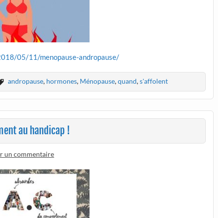
r/2018/05/11/menopause-andropause/
andropause
,
hormones
,
Ménopause
,
quand
,
s'affolent
ement au handicap !
er un commentaire