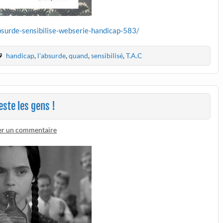
bsurde-sensibilise-webserie-handicap-583/
handicap
,
l'absurde
,
quand
,
sensibilisé
,
T.A.C
este les gens !
er un commentaire