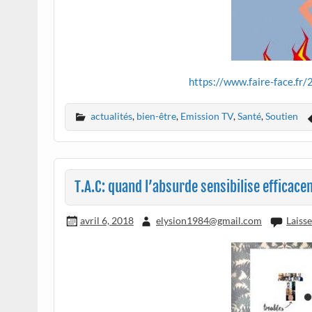
https://www.faire-face.f
actualités
,
bien-être
,
Emission TV
,
Santé
,
Soutien
T.A.C: quand l’absurde sensibilise efficac
avril 6, 2018
elysion1984@gmail.com
Laiss