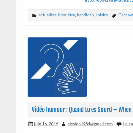
actualités
,
bien-être
,
handicap
,
Loisirs
Carnava
Vidéo humour : Quand tu es Sourd – When 
juin 16, 2016
elysion1984@gmail.com
Lais