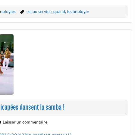
nologies
est au service
,
quand
,
technologie
dicapées dansent la samba !
Laisser un commentaire
/2016/09/13/rio-handicap-carnaval/