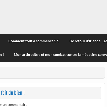
 à travers le monde, des nouveautés technologiques , de l'ha
ans le menu) ! Bonne visite
Comment tout à commencé????
De retour d’Irlande….r
n !
Mon arthrodèse et mon combat contre la médecine conve
fait du bien !
er un commentaire