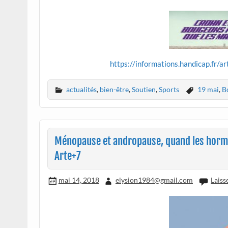
https://informations.handicap.fr/a
actualités
,
bien-être
,
Soutien
,
Sports
19 mai
,
B
Ménopause et andropause, quand les hormon
Arte+7
mai 14, 2018
elysion1984@gmail.com
Laiss