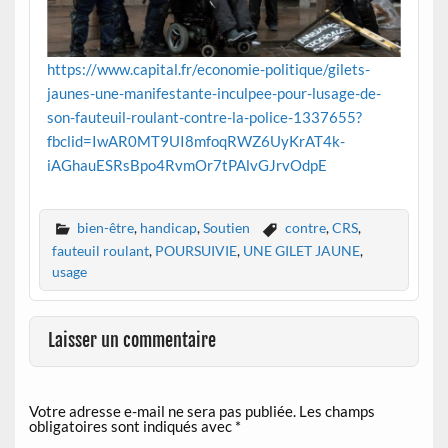
https://www.capital.fr/economie-politique/gilets-
jaunes-une-manifestante-inculpee-pour-lusage-de-
son-fauteuil-roulant-contre-la-police-1337655?
fbclid=IwAR0MT9UI8mfoqRWZ6UyKrAT4k-
iAGhauESRsBpo4RvmOr7tPAlvGJrvOdpE
bien-être
,
handicap
,
Soutien
contre
,
CRS
,
fauteuil roulant
,
POURSUIVIE
,
UNE GILET JAUNE
,
usage
Laisser un commentaire
Votre adresse e-mail ne sera pas publiée.
Les champs
obligatoires sont indiqués avec
*