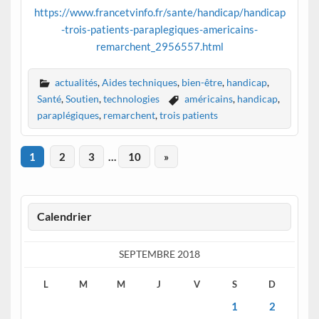
https://www.francetvinfo.fr/sante/handicap/handicap
-trois-patients-paraplegiques-americains-
remarchent_2956557.html
actualités
,
Aides techniques
,
bien-être
,
handicap
,
Santé
,
Soutien
,
technologies
américains
,
handicap
,
paraplégiques
,
remarchent
,
trois patients
1
2
3
…
10
»
Calendrier
SEPTEMBRE 2018
L
M
M
J
V
S
D
1
2