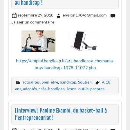
au handicap !
septembre 29, 2018
elysion1984@gmail.com
Laisser un commentaire
https://emploi.handicap.fr/art-handieasy-chemama-
bras-handicap-1078-11072.php
actualités
,
bien-être
,
handicap
,
Soutien
À 18
ans
,
adaptés
,
crée
,
handicap
,
Jason
,
outils
,
propres
[Interview] Paoline Ekambi, du basket-ball à
l’entrepreneuriat !