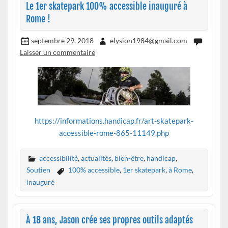
Le 1er skatepark 100% accessible inauguré à
Rome !
septembre 29, 2018
elysion1984@gmail.com
Laisser un commentaire
https://informations.handicap.fr/art-skatepark-
accessible-rome-865-11149.php
accessibilité
,
actualités
,
bien-être
,
handicap
,
Soutien
100% accessible
,
1er skatepark
,
à Rome
,
inauguré
À 18 ans, Jason crée ses propres outils adaptés