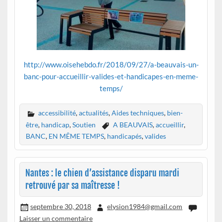
http://www.oisehebdo.fr/2018/09/27/a-beauvais-un-
banc-pour-accueillir-valides-et-handicapes-en-meme-
temps/
accessibilité
,
actualités
,
Aides techniques
,
bien-
être
,
handicap
,
Soutien
A BEAUVAIS
,
accueillir
,
BANC
,
EN MÊME TEMPS
,
handicapés
,
valides
Nantes : le chien d’assistance disparu mardi
retrouvé par sa maîtresse !
septembre 30, 2018
elysion1984@gmail.com
Laisser un commentaire