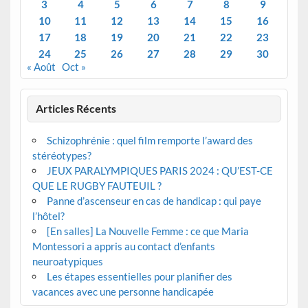
3
4
5
6
7
8
9
10
11
12
13
14
15
16
17
18
19
20
21
22
23
24
25
26
27
28
29
30
« Août
Oct »
Articles Récents
Schizophrénie : quel film remporte l’award des
stéréotypes?
JEUX PARALYMPIQUES PARIS 2024 : QU’EST-CE
QUE LE RUGBY FAUTEUIL ?
Panne d’ascenseur en cas de handicap : qui paye
l’hôtel?
[En salles] La Nouvelle Femme : ce que Maria
Montessori a appris au contact d’enfants
neuroatypiques
Les étapes essentielles pour planifier des
vacances avec une personne handicapée