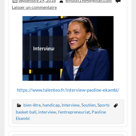
septembre 29, 2018
elysion1984@gmail.com
Laisser un commentaire
https://www.talenteo.fr/interview-paoline-ekambi/
bien-être
,
handicap
,
Interview
,
Soutien
,
Sports
basket-ball
,
interview
,
l'entrepreneuriat
,
Paoline
Ekambi