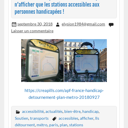
n’afficher que les stations accessibles aux
personnes handicapées !
septembre 30, 2018
elysion1984@gmail.com
Laisser un commentaire
https://creapills.com/apf-france-handicap-
detournement-plan-metro-20180927
accessibilité
,
actualités
,
bien-être
,
handicap
,
Soutien
,
transports
accessibles
,
afficher
,
Ils
détournent
,
métro
,
paris
,
plan
,
stations