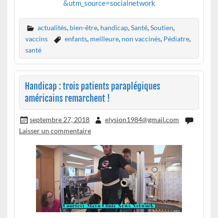
&utm_source=socialnetwork
actualités
,
bien-être
,
handicap
,
Santé
,
Soutien
,
vaccins
enfants
,
meilleure
,
non vaccinés
,
Pédiatre
,
santé
Handicap : trois patients paraplégiques
américains remarchent !
septembre 27, 2018
elysion1984@gmail.com
Laisser un commentaire