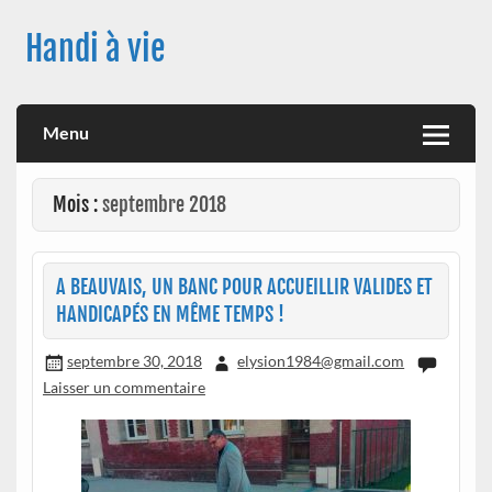
Skip
to
Handi à vie
content
Une image positive du handicap, en France et à travers le
monde, des nouveautés technologiques , de l'handisport , des
actualités sur la santé, sur les vaccins, de leur impact sur la
Menu
santé (mon histoire est dans le menu) ! Bonne visite
Mois :
septembre 2018
A BEAUVAIS, UN BANC POUR ACCUEILLIR VALIDES ET
HANDICAPÉS EN MÊME TEMPS !
septembre 30, 2018
elysion1984@gmail.com
Laisser un commentaire