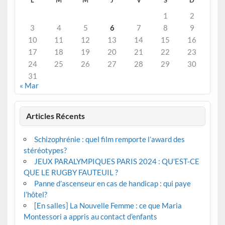
1
2
3
4
5
6
7
8
9
10
11
12
13
14
15
16
17
18
19
20
21
22
23
24
25
26
27
28
29
30
31
« Mar
Articles Récents
Schizophrénie : quel film remporte l’award des
stéréotypes?
JEUX PARALYMPIQUES PARIS 2024 : QU’EST-CE
QUE LE RUGBY FAUTEUIL ?
Panne d’ascenseur en cas de handicap : qui paye
l’hôtel?
[En salles] La Nouvelle Femme : ce que Maria
Montessori a appris au contact d’enfants