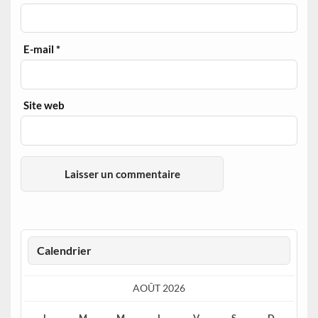
E-mail
*
Site web
Calendrier
AOÛT 2026
L
M
M
J
V
S
D