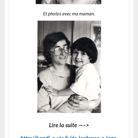
Et photos avec ma maman.
Lire la suite —–>
http://handi-a-vie.fr/de-lenfance-a-lage-