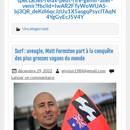
spectacles-relax-peut-rire-gemir-aller-
venir?fbclid=IwAR2FTyWoWUA5-
bj3QR_deKdl6qcJzUu1X5asgqPsyclTAqN
4YgGyEcJ5V4Y
Uncategorized
Surf : aveugle, Matt Formston part à la conquête
des plus grosses vagues du monde
décembre 29, 2022
elysion1984@gmail.com
Laisser un commentaire