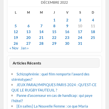
DÉCEMBRE 2022
L
M
M
J
V
S
D
1
2
3
4
5
6
7
8
9
10
11
12
13
14
15
16
17
18
19
20
21
22
23
24
25
26
27
28
29
30
31
« Nov
Jan »
Articles Récents
Schizophrénie : quel film remporte l’award des
stéréotypes?
JEUX PARALYMPIQUES PARIS 2024 : QU’EST-CE
QUE LE RUGBY FAUTEUIL ?
Panne d’ascenseur en cas de handicap : qui paye
l’hôtel?
[En salles] La Nouvelle Femme : ce que Maria