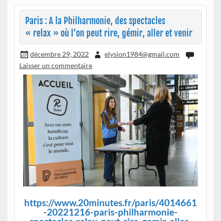
Paris : A la Philharmonie, des spectacles
« relax » où l’on peut rire, gémir, aller et venir
décembre 29, 2022
elysion1984@gmail.com
Laisser un commentaire
https://www.20minutes.fr/paris/4014661
-20221216-paris-philharmonie-