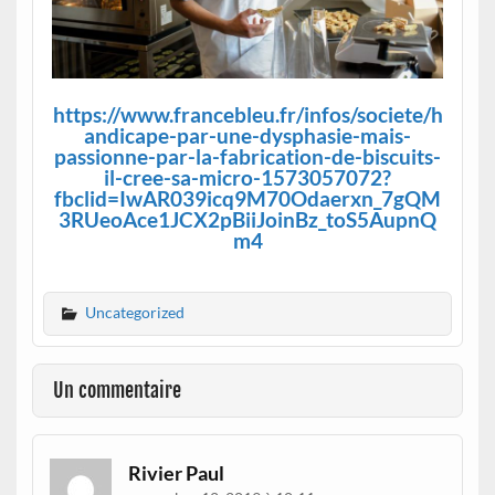
https://www.francebleu.fr/infos/societe/h
andicape-par-une-dysphasie-mais-
passionne-par-la-fabrication-de-biscuits-
il-cree-sa-micro-1573057072?
fbclid=IwAR039icq9M70Odaerxn_7gQM
3RUeoAce1JCX2pBiiJoinBz_toS5AupnQ
m4
Uncategorized
Un commentaire
Rivier Paul