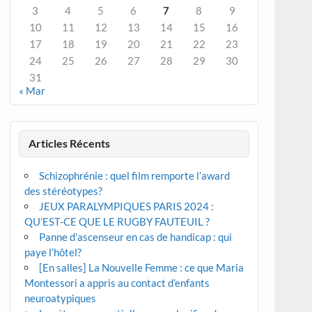
3
4
5
6
7
8
9
10
11
12
13
14
15
16
17
18
19
20
21
22
23
24
25
26
27
28
29
30
31
« Mar
Articles Récents
Schizophrénie : quel film remporte l’award
des stéréotypes?
JEUX PARALYMPIQUES PARIS 2024 :
QU’EST-CE QUE LE RUGBY FAUTEUIL ?
Panne d’ascenseur en cas de handicap : qui
paye l’hôtel?
[En salles] La Nouvelle Femme : ce que Maria
Montessori a appris au contact d’enfants
neuroatypiques