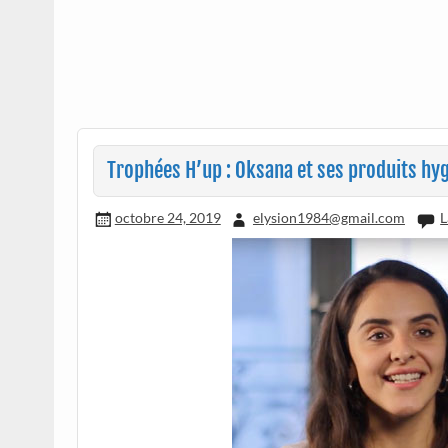
Trophées H’up : Oksana et ses produits hy
octobre 24, 2019
elysion1984@gmail.com
L