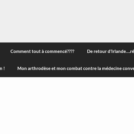
 à travers le monde, des nouveautés technologiques , de l'ha
ans le menu) ! Bonne visite
Comment tout à commencé????
De retour d’Irlande….r
n !
Mon arthrodèse et mon combat contre la médecine conve