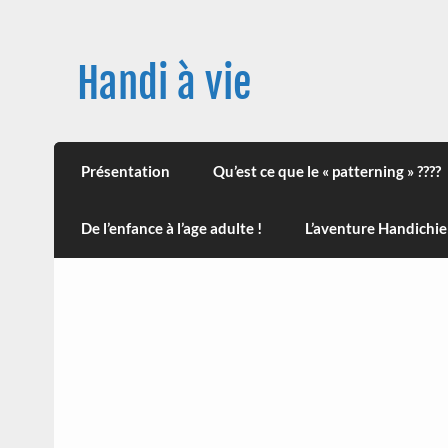
Skip
to
content
Handi à vie
Une image positive du handicap, en France et
leur impact sur la santé (mon histoire est d
Présentation
Qu’est ce que le « patterning » ????
De l’enfance à l’age adulte !
L’aventure Handichie