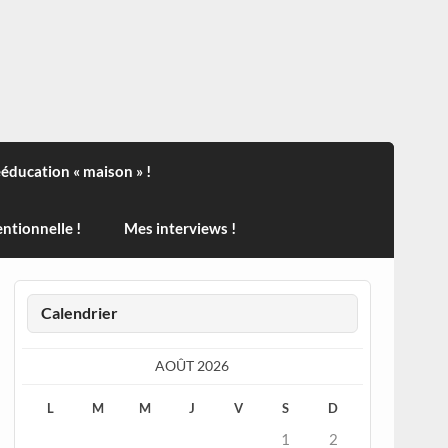
ndisport , des actualités sur la santé, sur les vaccins, de
ééducation « maison » !
ntionnelle !
Mes interviews !
Calendrier
AOÛT 2026
L
M
M
J
V
S
D
1
2