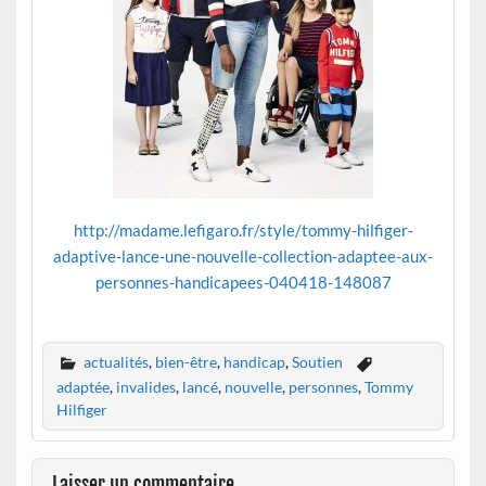
http://madame.lefigaro.fr/style/tommy-hilfiger-
adaptive-lance-une-nouvelle-collection-adaptee-aux-
personnes-handicapees-040418-148087
actualités
,
bien-être
,
handicap
,
Soutien
adaptée
,
invalides
,
lancé
,
nouvelle
,
personnes
,
Tommy
Hilfiger
Laisser un commentaire