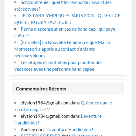
Schizophrénie : quel film remporte l’award des
stéréotypes?
JEUX PARALYMPIQUES PARIS 2024 : QU’EST-CE
QUE LE RUGBY FAUTEUIL ?
Panne d’ascenseur en cas de handicap : qui paye
l’hôtel?
[En salles] La Nouvelle Femme : ce que Maria
Montessori a appris au contact d’enfants
neuroatypiques
Les étapes essentielles pour planifier des
vacances avec une personne handicapée
Commentaires Récents
elysion1984@gmail.com
dans
Qu’est ce que le
« patterning » ????
elysion1984@gmail.com
dans
L’aventure
Handichien !
Audrey
dans
L’aventure Handichien !
PATRICK CORDIER
dans
Qu’est ce que le