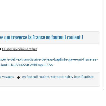
e qui traverse la France en fauteuil roulant !
Laisser un commentaire
nte/le-defi-extraordinaire-de-jean-baptiste-gave-qui-traverse-
-roulant-CI6291466#.V9bFmpOLS9v
n
,
voyages
en fauteuil roulant
,
extraordinaire
,
Jean-Baptiste