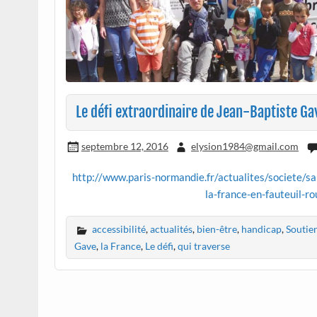
Le défi extraordinaire de Jean-Baptiste Gav
septembre 12, 2016
elysion1984@gmail.com
http://www.paris-normandie.fr/actualites/societe/sa
la-france-en-fauteuil
accessibilité
,
actualités
,
bien-être
,
handicap
,
Soutie
Gave
,
la France
,
Le défi
,
qui traverse