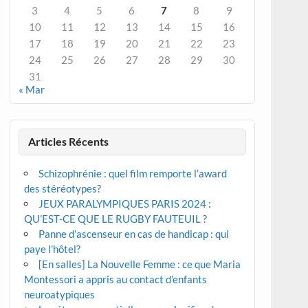
3
4
5
6
7
8
9
10
11
12
13
14
15
16
17
18
19
20
21
22
23
24
25
26
27
28
29
30
31
« Mar
Articles Récents
Schizophrénie : quel film remporte l’award
des stéréotypes?
JEUX PARALYMPIQUES PARIS 2024 :
QU’EST-CE QUE LE RUGBY FAUTEUIL ?
Panne d’ascenseur en cas de handicap : qui
paye l’hôtel?
[En salles] La Nouvelle Femme : ce que Maria
Montessori a appris au contact d’enfants
neuroatypiques