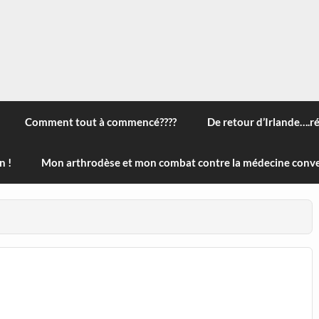
 à travers le monde, des nouveautés technologiques , de l'ha
ans le menu) ! Bonne visite
Comment tout à commencé????
De retour d’Irlande….r
n !
Mon arthrodèse et mon combat contre la médecine conve