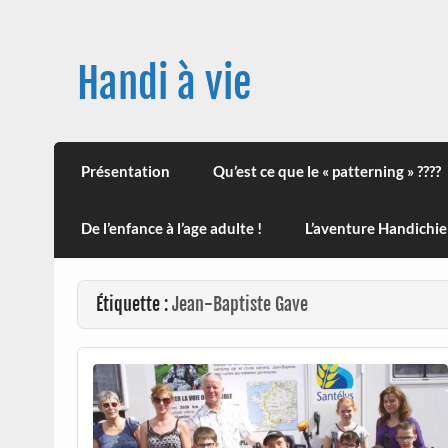
Skip
to
content
Handi à vie
Une image positive du handicap, en France et
leur impact sur la santé (mon histoire est d
Présentation
Qu’est ce que le « patterning » ????
De l’enfance à l’age adulte !
L’aventure Handichie
Étiquette :
Jean-Baptiste Gave