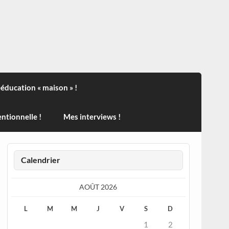
ndisport , des actualités sur la santé, sur les vaccins, de
ééducation « maison » !
ntionnelle !
Mes interviews !
Calendrier
AOÛT 2026
L
M
M
J
V
S
D
1
2