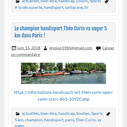
actualités
,
bien-être
,
handicap
,
Loisirs
,
Sports
A la découverte
,
handisport
,
sarbacane
,
tir
Le champion handisport Théo Curin va nager 5
km dans Paris !
juin 13, 2018
elysion1984@gmail.com
Laisser
un commentaire
https://informations.handicap.fr/art-theo-curin-open-
swim-stars-865-10920.php
actualités
,
bien-être
,
handicap
,
Soutien
,
Sports
5 km
,
champion
,
handisport
,
paris
,
Théo Curin
,
va
nager