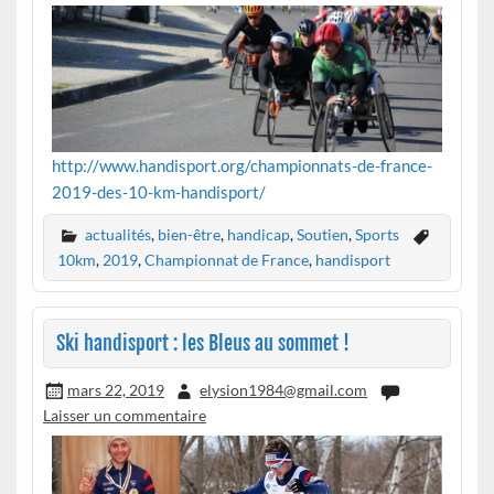
http://www.handisport.org/championnats-de-france-
2019-des-10-km-handisport/
actualités
,
bien-être
,
handicap
,
Soutien
,
Sports
10km
,
2019
,
Championnat de France
,
handisport
Ski handisport : les Bleus au sommet !
mars 22, 2019
elysion1984@gmail.com
Laisser un commentaire