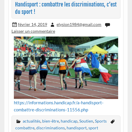
Handisport : combattre les discriminations, c’est
du sport !
février 14, 2019
elysion1984@gmail.com
Laisser un commentaire
https://informations.handicap.fr/a-handisport-
combattre-discriminations-11556.php
actualités
,
bien-être
,
handicap
,
Soutien
,
Sports
combattre
,
discriminations
,
handisport
,
sport