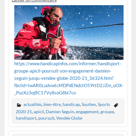
https://www.handicapinfos.com/informer/handisport-
groupe-apicil-poursuit-son-engagement-damien-
seguin-jusqu-vendee-globe-2020-21_36324.htm?
fbclid=IwAR0LudvwtcMDPdENdctO59ttD2JZm_uOX-
_PuzXz3oj8C17Vy8soG8bi7co
actualités
,
bien-être
,
handicap
,
Soutien
,
Sports
2020-21
,
apicil
,
Damien Seguin
,
engagement
,
groupe
,
handisport
,
poursuit
,
Vendée Globe