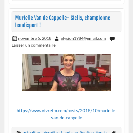
Murielle Van de Cappelle- Siclis, championne
handisport !
novembre 5, 2018
elysion1984@gmail.com
Laisser un commentaire
https://www.vivrefm.com/posts/2018/10/murielle-
van-de-cappelle
actualités
,
bien-être
,
handicap
,
Soutien
,
Sports