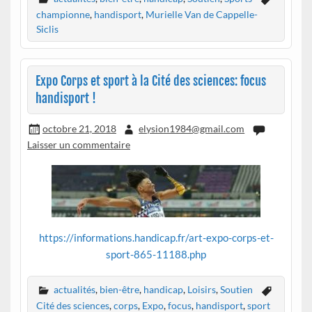
championne
,
handisport
,
Murielle Van de Cappelle-
Siclis
Expo Corps et sport à la Cité des sciences: focus
handisport !
octobre 21, 2018
elysion1984@gmail.com
Laisser un commentaire
https://informations.handicap.fr/art-expo-corps-et-
sport-865-11188.php
actualités
,
bien-être
,
handicap
,
Loisirs
,
Soutien
Cité des sciences
,
corps
,
Expo
,
focus
,
handisport
,
sport