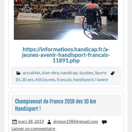
https://informations.handicap.fr/a-
jeunes-avenir-handisport-francais-
11891.php
actualités
,
bien-être
,
handicap
,
Soutien
,
Sports
10
,
20 ans
,
650 jeunes
,
français
,
handisport
,
l'avenir
Championnat de France 2019 des 10 km
Handisport !
mars 28, 2019
elysion1984@gmail.com
Laisser un commentaire