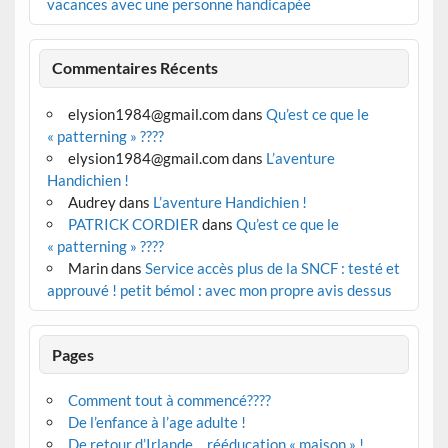
vacances avec une personne handicapée
Commentaires Récents
elysion1984@gmail.com
dans
Qu’est ce que le
« patterning » ????
elysion1984@gmail.com
dans
L’aventure
Handichien !
Audrey
dans
L’aventure Handichien !
PATRICK CORDIER
dans
Qu’est ce que le
« patterning » ????
Marin
dans
Service accès plus de la SNCF : testé et
approuvé ! petit bémol : avec mon propre avis dessus
Pages
Comment tout à commencé????
De l’enfance à l’age adulte !
De retour d’Irlande….rééducation « maison » !