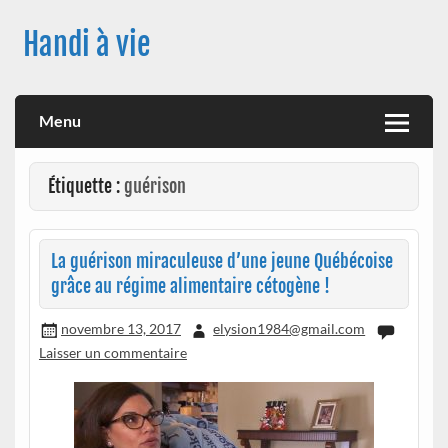
Skip
to
Handi à vie
content
Une image positive du handicap, en France et à travers le
monde, des nouveautés technologiques , de l'handisport , des
actualités sur la santé, sur les vaccins, de leur impact sur la
Menu
santé (mon histoire est dans le menu) ! Bonne visite
Étiquette :
guérison
La guérison miraculeuse d’une jeune Québécoise
grâce au régime alimentaire cétogène !
novembre 13, 2017
elysion1984@gmail.com
Laisser un commentaire