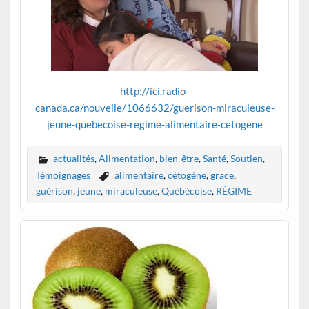
http://ici.radio-
canada.ca/nouvelle/1066632/guerison-miraculeuse-
jeune-quebecoise-regime-alimentaire-cetogene
actualités
,
Alimentation
,
bien-être
,
Santé
,
Soutien
,
Témoignages
alimentaire
,
cétogène
,
grace
,
guérison
,
jeune
,
miraculeuse
,
Québécoise
,
RÉGIME