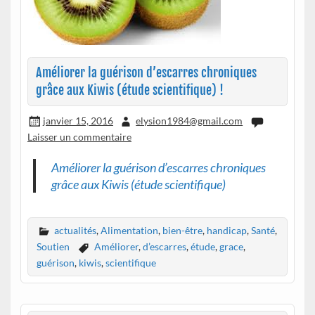
Améliorer la guérison d’escarres chroniques
grâce aux Kiwis (étude scientifique) !
janvier 15, 2016
elysion1984@gmail.com
Laisser un commentaire
Améliorer la guérison d’escarres chroniques
grâce aux Kiwis (étude scientifique)
actualités
,
Alimentation
,
bien-être
,
handicap
,
Santé
,
Soutien
Améliorer
,
d’escarres
,
étude
,
grace
,
guérison
,
kiwis
,
scientifique