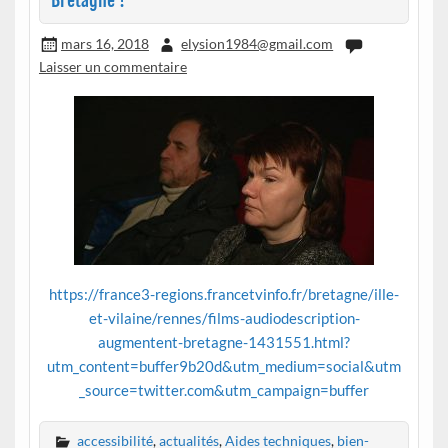
Bretagne !
mars 16, 2018
elysion1984@gmail.com
Laisser un commentaire
https://france3-regions.francetvinfo.fr/bretagne/ille-
et-vilaine/rennes/films-audiodescription-
augmentent-bretagne-1431551.html?
utm_content=buffer9b20d&utm_medium=social&utm
_source=twitter.com&utm_campaign=buffer
accessibilité
,
actualités
,
Aides techniques
,
bien-