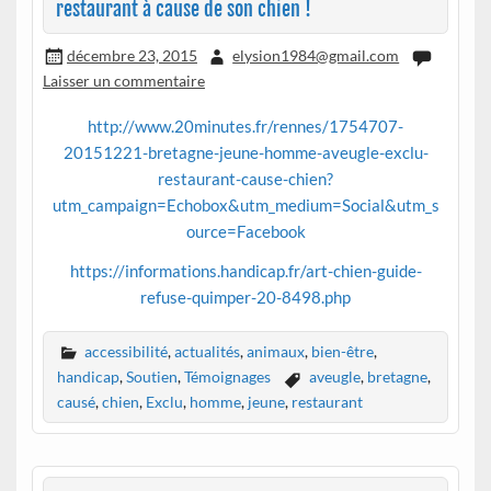
restaurant à cause de son chien !
décembre 23, 2015
elysion1984@gmail.com
Laisser un commentaire
http://www.20minutes.fr/rennes/1754707-
20151221-bretagne-jeune-homme-aveugle-exclu-
restaurant-cause-chien?
utm_campaign=Echobox&utm_medium=Social&utm_s
ource=Facebook
https://informations.handicap.fr/art-chien-guide-
refuse-quimper-20-8498.php
accessibilité
,
actualités
,
animaux
,
bien-être
,
handicap
,
Soutien
,
Témoignages
aveugle
,
bretagne
,
causé
,
chien
,
Exclu
,
homme
,
jeune
,
restaurant