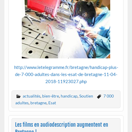
http://www.letelegramme.fr/bretagne/handicap-plus-
de-7-000-adultes-dans-les-esat-de-bretagne-11-04-
2018-11923027.php
actualités
,
bien-être
,
handicap
,
Soutien
7 000
adultes
,
bretagne
,
Esat
Les films en audiodescription augmentent en