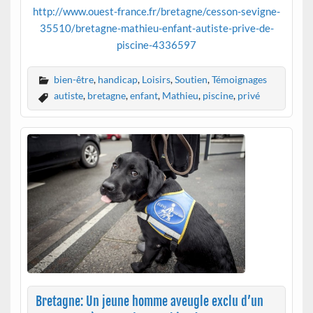
http://www.ouest-france.fr/bretagne/cesson-sevigne-
35510/bretagne-mathieu-enfant-autiste-prive-de-
piscine-4336597
bien-être
,
handicap
,
Loisirs
,
Soutien
,
Témoignages
autiste
,
bretagne
,
enfant
,
Mathieu
,
piscine
,
privé
Bretagne: Un jeune homme aveugle exclu d’un