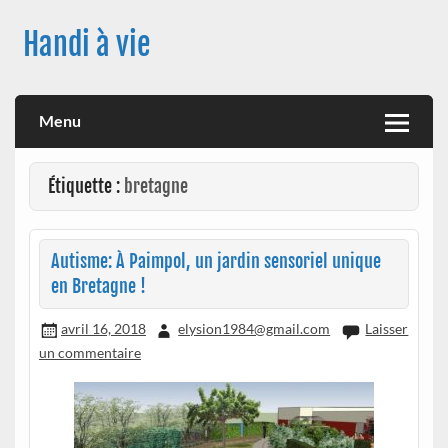
Skip
to
Handi à vie
content
Une image positive du handicap, en France et à travers le
monde, des nouveautés technologiques , de l'handisport , des
actualités sur la santé, sur les vaccins, de leur impact sur la
Menu
santé (mon histoire est dans le menu) ! Bonne visite
Étiquette :
bretagne
Autisme: À Paimpol, un jardin sensoriel unique
en Bretagne !
avril 16, 2018
elysion1984@gmail.com
Laisser
un commentaire