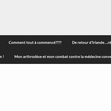
 à travers le monde, des nouveautés technologiques , de l'ha
ans le menu) ! Bonne visite
Comment tout à commencé????
De retour d’Irlande….r
n !
Mon arthrodèse et mon combat contre la médecine conve