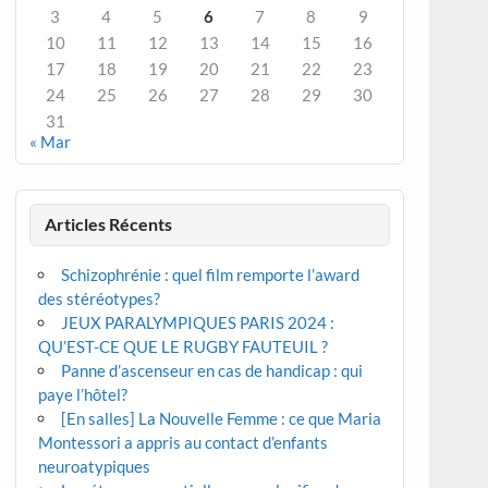
3
4
5
6
7
8
9
10
11
12
13
14
15
16
17
18
19
20
21
22
23
24
25
26
27
28
29
30
31
« Mar
Articles Récents
Schizophrénie : quel film remporte l’award
des stéréotypes?
JEUX PARALYMPIQUES PARIS 2024 :
QU’EST-CE QUE LE RUGBY FAUTEUIL ?
Panne d’ascenseur en cas de handicap : qui
paye l’hôtel?
[En salles] La Nouvelle Femme : ce que Maria
Montessori a appris au contact d’enfants
neuroatypiques