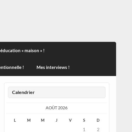
ndisport , des actualités sur la santé, sur les vaccins, de
ééducation « maison » !
ntionnelle !
Mes interviews !
Calendrier
AOÛT 2026
L
M
M
J
V
S
D
1
2