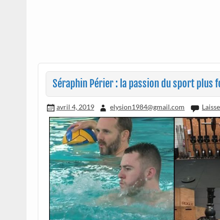
Séraphin Périer : la passion du sport plus f
avril 4, 2019
elysion1984@gmail.com
Laiss