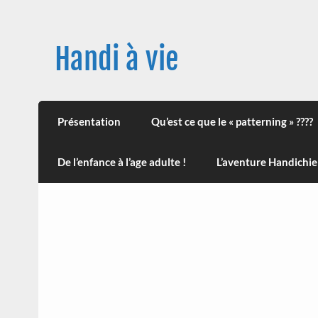
Skip
to
content
Handi à vie
Une image positive du handicap, en France et
leur impact sur la santé (mon histoire est d
Présentation
Qu’est ce que le « patterning » ????
De l’enfance à l’age adulte !
L’aventure Handichie