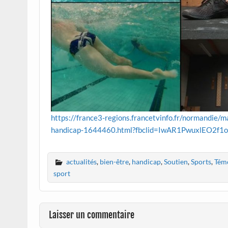
https://france3-regions.francetvinfo.fr/normandie/m
handicap-1644460.html?fbclid=IwAR1PwuxlEO2f
actualités
,
bien-être
,
handicap
,
Soutien
,
Sports
,
Tém
sport
Laisser un commentaire