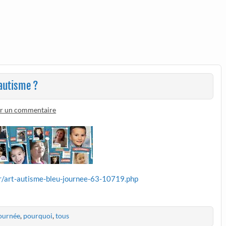
’autisme ?
er un commentaire
fr/art-autisme-bleu-journee-63-10719.php
ournée
,
pourquoi
,
tous