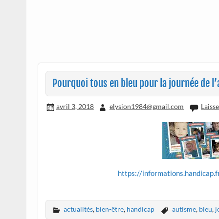
Pourquoi tous en bleu pour la journée de l
avril 3, 2018
elysion1984@gmail.com
Laiss
https://informations.handicap.
actualités
,
bien-être
,
handicap
autisme
,
bleu
,
j