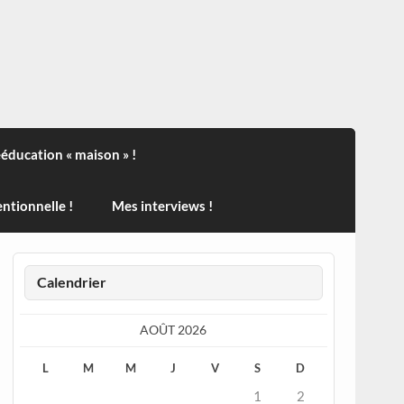
ndisport , des actualités sur la santé, sur les vaccins, de
ééducation « maison » !
ntionnelle !
Mes interviews !
Calendrier
AOÛT 2026
L
M
M
J
V
S
D
1
2