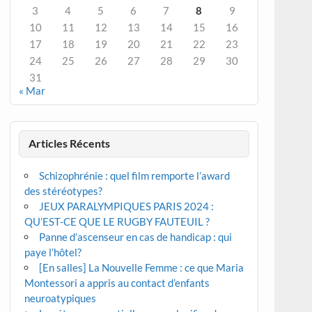
3
4
5
6
7
8
9
10
11
12
13
14
15
16
17
18
19
20
21
22
23
24
25
26
27
28
29
30
31
« Mar
Articles Récents
Schizophrénie : quel film remporte l’award
des stéréotypes?
JEUX PARALYMPIQUES PARIS 2024 :
QU’EST-CE QUE LE RUGBY FAUTEUIL ?
Panne d’ascenseur en cas de handicap : qui
paye l’hôtel?
[En salles] La Nouvelle Femme : ce que Maria
Montessori a appris au contact d’enfants
neuroatypiques