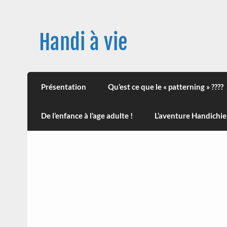
Skip
to
content
Handi à vie
Une image positive du handicap, en France et
leur impact sur la santé (mon histoire est d
Présentation
Qu’est ce que le « patterning » ????
De l’enfance à l’age adulte !
L’aventure Handichie