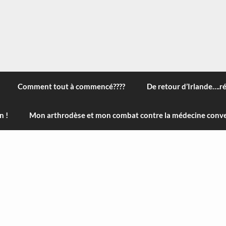
 à travers le monde, des nouveautés technologiques , de l'ha
ans le menu) ! Bonne visite
Comment tout à commencé????
De retour d’Irlande….r
n !
Mon arthrodèse et mon combat contre la médecine conve