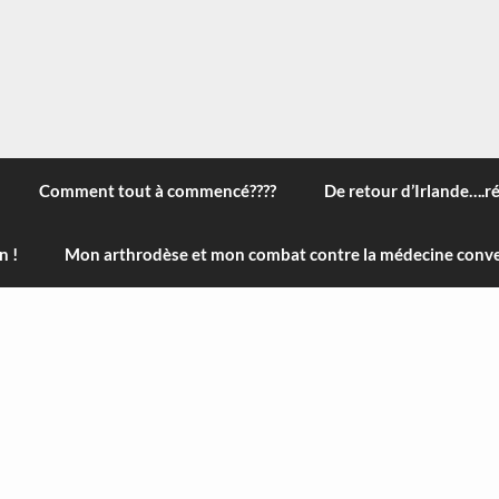
 à travers le monde, des nouveautés technologiques , de l'ha
ans le menu) ! Bonne visite
Comment tout à commencé????
De retour d’Irlande….r
n !
Mon arthrodèse et mon combat contre la médecine conve