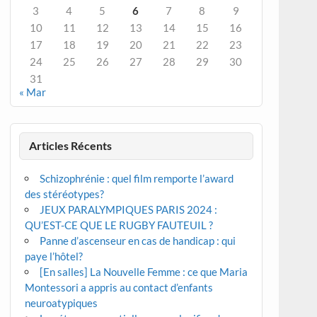
3
4
5
6
7
8
9
10
11
12
13
14
15
16
17
18
19
20
21
22
23
24
25
26
27
28
29
30
31
« Mar
Articles Récents
Schizophrénie : quel film remporte l’award
des stéréotypes?
JEUX PARALYMPIQUES PARIS 2024 :
QU’EST-CE QUE LE RUGBY FAUTEUIL ?
Panne d’ascenseur en cas de handicap : qui
paye l’hôtel?
[En salles] La Nouvelle Femme : ce que Maria
Montessori a appris au contact d’enfants
neuroatypiques