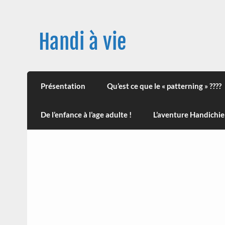
Skip
to
content
Handi à vie
Une image positive du handicap, en France et
leur impact sur la santé (mon histoire est d
Présentation
Qu’est ce que le « patterning » ????
De l’enfance à l’age adulte !
L’aventure Handichie