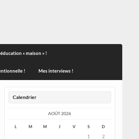
ndisport , des actualités sur la santé, sur les vaccins, de
ééducation « maison » !
ntionnelle !
Mes interviews !
Calendrier
AOÛT 2026
L
M
M
J
V
S
D
1
2