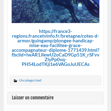
https://france3-
regions.francetvinfo.fr/bretagne/cotes-d-
armor/guingamp/plongee-handicap-
mise-eau-facilitee-grace-
accompagnateur-diplome-1771439.html?
fbclid=IwAR1JlewU2oCaD9Gp51K_rSFvv
ZlyPp0vq-
PH54LodTKji1e6VAGoJuUECAs
Uncategorized
Laisser un commentaire