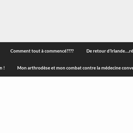
 à travers le monde, des nouveautés technologiques , de l'ha
ans le menu) ! Bonne visite
Comment tout à commencé????
De retour d’Irlande….r
n !
Mon arthrodèse et mon combat contre la médecine conve