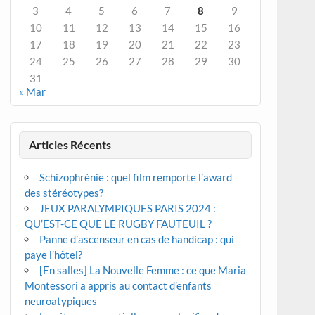
3
4
5
6
7
8
9
10
11
12
13
14
15
16
17
18
19
20
21
22
23
24
25
26
27
28
29
30
31
« Mar
Articles Récents
Schizophrénie : quel film remporte l’award
des stéréotypes?
JEUX PARALYMPIQUES PARIS 2024 :
QU’EST-CE QUE LE RUGBY FAUTEUIL ?
Panne d’ascenseur en cas de handicap : qui
paye l’hôtel?
[En salles] La Nouvelle Femme : ce que Maria
Montessori a appris au contact d’enfants
neuroatypiques