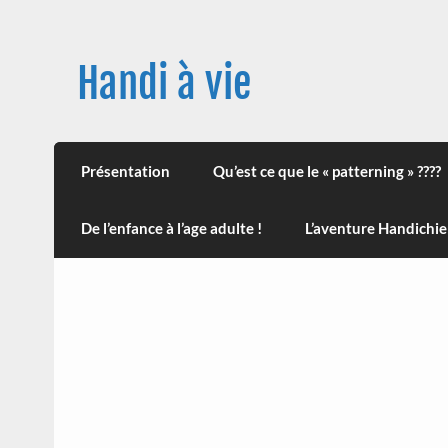
Skip
to
content
Handi à vie
Une image positive du handicap, en France et
leur impact sur la santé (mon histoire est d
Présentation
Qu’est ce que le « patterning » ????
De l’enfance à l’age adulte !
L’aventure Handichie