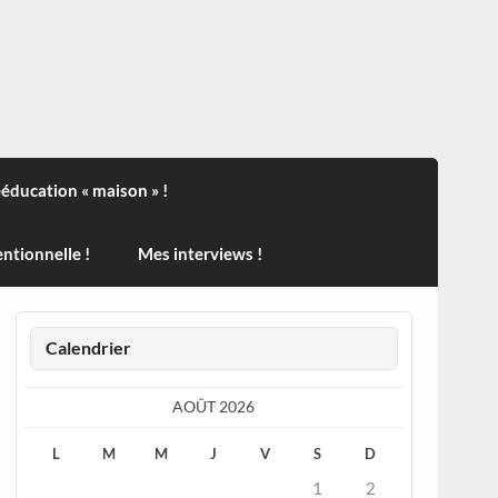
ndisport , des actualités sur la santé, sur les vaccins, de
ééducation « maison » !
ntionnelle !
Mes interviews !
Calendrier
AOÛT 2026
L
M
M
J
V
S
D
1
2