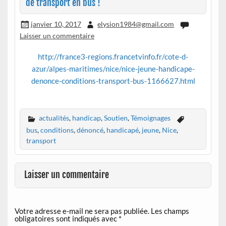
de transport en bus !
janvier 10, 2017
elysion1984@gmail.com
Laisser un commentaire
http://france3-regions.francetvinfo.fr/cote-d-
azur/alpes-maritimes/nice/nice-jeune-handicape-
denonce-conditions-transport-bus-1166627.html
actualités
,
handicap
,
Soutien
,
Témoignages
bus
,
conditions
,
dénoncé
,
handicapé
,
jeune
,
Nice
,
transport
Laisser un commentaire
Votre adresse e-mail ne sera pas publiée.
Les champs
obligatoires sont indiqués avec
*