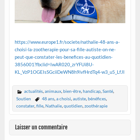
https://www.europe1.fr/societe/nathalie-48-ans-a-
choisi-la-zootherapie-pour-sa-fille-autiste-on-ne-
peut-que-constater-les-benefices-au-quotidien-
3856001?fbclid=IwAR020_zrYFUi8U-
KL_VzP1OGEIsSGciiDeWN8h9ivfHrdTq4-w3_u5_LfJI
actualités
,
animaux
,
bien-être
,
handicap
,
Santé
,
Soutien
48 ans
,
a choisi
,
autiste
,
bénéfices
,
constater
,
fille
,
Nathalie
,
quotidien
,
zoothérapie
Laisser un commentaire