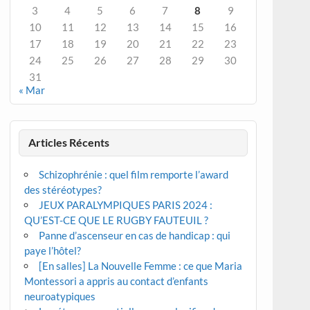
3
4
5
6
7
8
9
10
11
12
13
14
15
16
17
18
19
20
21
22
23
24
25
26
27
28
29
30
31
« Mar
Articles Récents
Schizophrénie : quel film remporte l’award
des stéréotypes?
JEUX PARALYMPIQUES PARIS 2024 :
QU’EST-CE QUE LE RUGBY FAUTEUIL ?
Panne d’ascenseur en cas de handicap : qui
paye l’hôtel?
[En salles] La Nouvelle Femme : ce que Maria
Montessori a appris au contact d’enfants
neuroatypiques