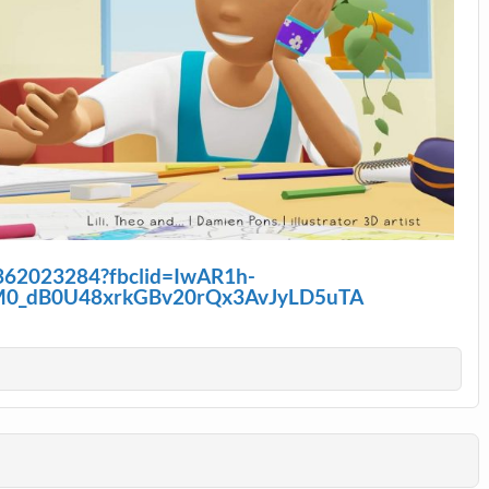
/362023284?fbclid=IwAR1h-
M0_dB0U48xrkGBv20rQx3AvJyLD5uTA