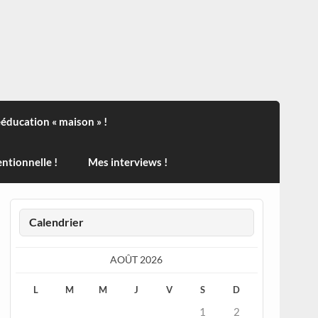
ndisport , des actualités sur la santé, sur les vaccins, de
ééducation « maison » !
ntionnelle !
Mes interviews !
Calendrier
AOÛT 2026
L
M
M
J
V
S
D
1
2