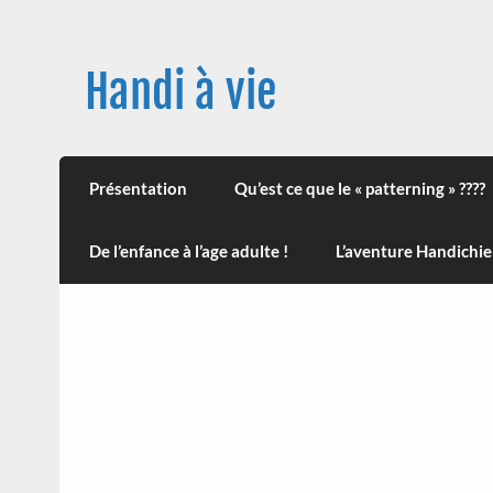
Skip
to
content
Handi à vie
Une image positive du handicap, en France et
leur impact sur la santé (mon histoire est d
Présentation
Qu’est ce que le « patterning » ????
De l’enfance à l’age adulte !
L’aventure Handichie