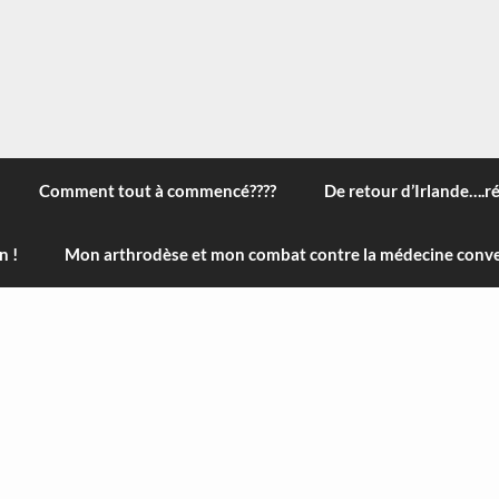
 à travers le monde, des nouveautés technologiques , de l'ha
ans le menu) ! Bonne visite
Comment tout à commencé????
De retour d’Irlande….r
n !
Mon arthrodèse et mon combat contre la médecine conve