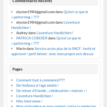
Commentaires Récents
elysion1984@gmail.com
dans
Qu’est ce que le
« patterning » ????
elysion1984@gmail.com
dans
L’aventure
Handichien !
Audrey
dans
L’aventure Handichien !
PATRICK CORDIER
dans
Qu’est ce que le
« patterning » ????
Marin
dans
Service accès plus de la SNCF : testé et
approuvé ! petit bémol : avec mon propre avis dessus
Pages
Comment tout à commencé????
De l’enfance à l’age adulte !
De retour d’Irlande….rééducation « maison » !
L’aventure Handichien !
Mes interviews !
Mon arthrodèse et mon combat contre la médecine