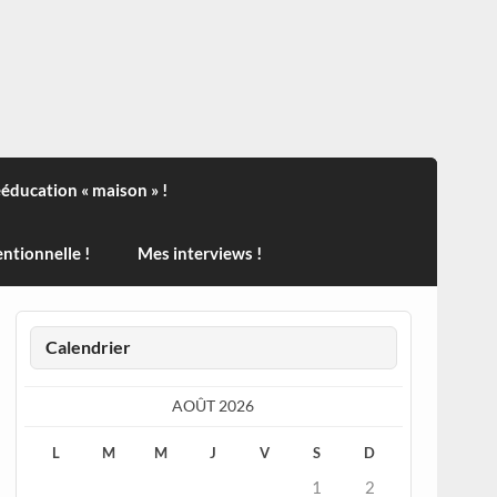
ndisport , des actualités sur la santé, sur les vaccins, de
ééducation « maison » !
ntionnelle !
Mes interviews !
Calendrier
AOÛT 2026
L
M
M
J
V
S
D
1
2