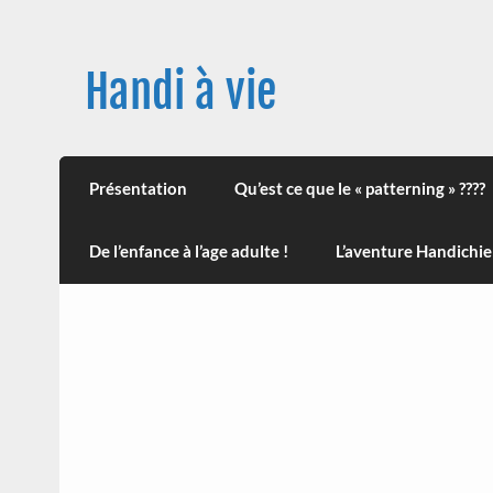
Skip
to
content
Handi à vie
Une image positive du handicap, en France et
leur impact sur la santé (mon histoire est d
Présentation
Qu’est ce que le « patterning » ????
De l’enfance à l’age adulte !
L’aventure Handichie