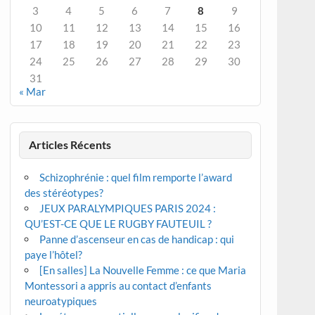
3
4
5
6
7
8
9
10
11
12
13
14
15
16
17
18
19
20
21
22
23
24
25
26
27
28
29
30
31
« Mar
Articles Récents
Schizophrénie : quel film remporte l’award
des stéréotypes?
JEUX PARALYMPIQUES PARIS 2024 :
QU’EST-CE QUE LE RUGBY FAUTEUIL ?
Panne d’ascenseur en cas de handicap : qui
paye l’hôtel?
[En salles] La Nouvelle Femme : ce que Maria
Montessori a appris au contact d’enfants
neuroatypiques