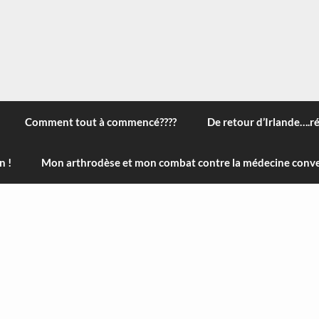
 à travers le monde, des nouveautés technologiques , de l'ha
ans le menu) ! Bonne visite
Comment tout à commencé????
De retour d’Irlande….r
n !
Mon arthrodèse et mon combat contre la médecine conve