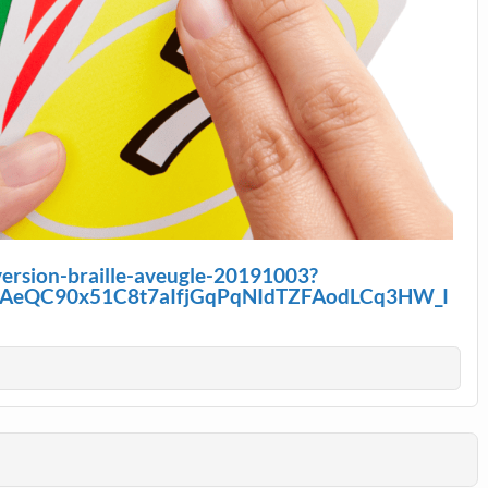
-version-braille-aveugle-20191003?
AeQC90x51C8t7aIfjGqPqNIdTZFAodLCq3HW_I