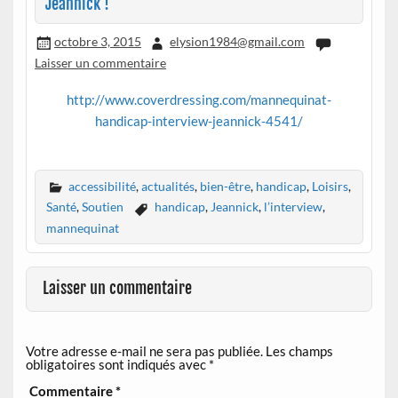
Jeannick !
octobre 3, 2015
elysion1984@gmail.com
Laisser un commentaire
http://www.coverdressing.com/mannequinat-
handicap-interview-jeannick-4541/
accessibilité
,
actualités
,
bien-être
,
handicap
,
Loisirs
,
Santé
,
Soutien
handicap
,
Jeannick
,
l’interview
,
mannequinat
Laisser un commentaire
Votre adresse e-mail ne sera pas publiée.
Les champs
obligatoires sont indiqués avec
*
Commentaire
*