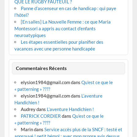
QUE LE RUGBY FAUTEUIL ?
Panne d’ascenseur en cas de handicap : qui paye
l’hôtel?
[En salles] La Nouvelle Femme : ce que Maria
Montessori a appris au contact d’enfants
neuroatypiques
Les étapes essentielles pour planifier des
vacances avec une personne handicapée
Commentaires Récents
elysion1984@gmail.com
dans
Qu’est ce que le
« patterning » ????
elysion1984@gmail.com
dans
L’aventure
Handichien !
Audrey
dans
L’aventure Handichien !
PATRICK CORDIER
dans
Qu’est ce que le
« patterning » ????
Marin
dans
Service accès plus de la SNCF : testé et
approuvé ! petit bémol : avec mon propre avis dessus