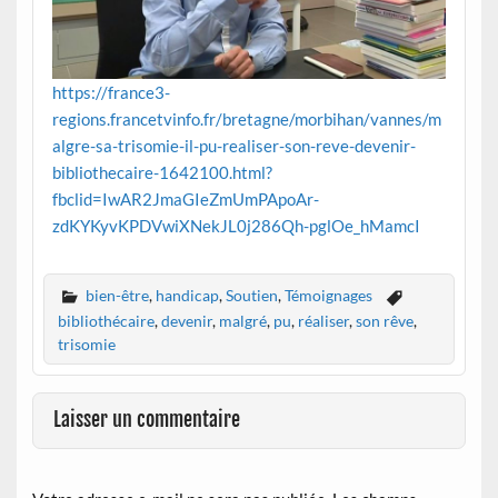
https://france3-
regions.francetvinfo.fr/bretagne/morbihan/vannes/m
algre-sa-trisomie-il-pu-realiser-son-reve-devenir-
bibliothecaire-1642100.html?
fbclid=IwAR2JmaGIeZmUmPApoAr-
zdKYKyvKPDVwiXNekJL0j286Qh-pglOe_hMamcI
bien-être
,
handicap
,
Soutien
,
Témoignages
bibliothécaire
,
devenir
,
malgré
,
pu
,
réaliser
,
son rêve
,
trisomie
Laisser un commentaire