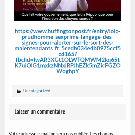
https://www.huffingtonpost.fr/entry/loic-
prudhomme-sexprime-langage-des-
signes-pour-alerter-sur-le-sort-des-
malentendants_fr_5cedb034e4b0975ccf5
cd165?
fbclid=IwAR3XGt1OLWTQMWM2kq65t
K7uiOlG1mxkzNNxiRPJhEZk5mZicFGZO
WoghpY
Uncategorized
Laisser un commentaire
Votre adresse e-mail ne sera pas publiée.
Les champs