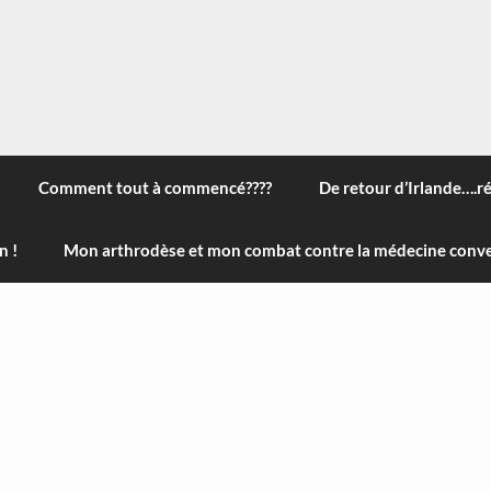
 à travers le monde, des nouveautés technologiques , de l'ha
ans le menu) ! Bonne visite
Comment tout à commencé????
De retour d’Irlande….r
n !
Mon arthrodèse et mon combat contre la médecine conve