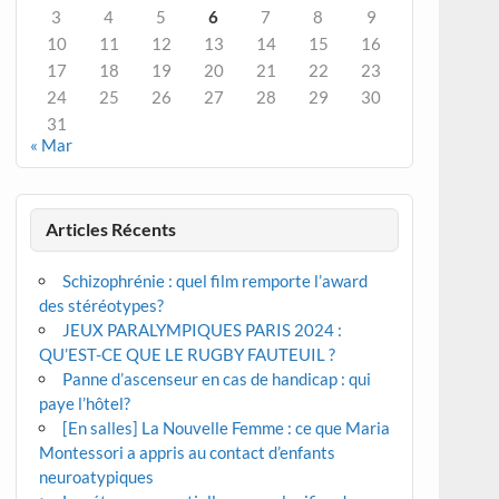
3
4
5
6
7
8
9
10
11
12
13
14
15
16
17
18
19
20
21
22
23
24
25
26
27
28
29
30
31
« Mar
Articles Récents
Schizophrénie : quel film remporte l’award
des stéréotypes?
JEUX PARALYMPIQUES PARIS 2024 :
QU’EST-CE QUE LE RUGBY FAUTEUIL ?
Panne d’ascenseur en cas de handicap : qui
paye l’hôtel?
[En salles] La Nouvelle Femme : ce que Maria
Montessori a appris au contact d’enfants
neuroatypiques