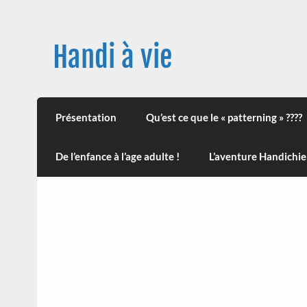
Skip
to
content
Handi à vie
Une image positive du handicap, en France et
leur impact sur la santé (mon histoire est d
Présentation
Qu’est ce que le « patterning » ????
De l’enfance à l’age adulte !
L’aventure Handichie