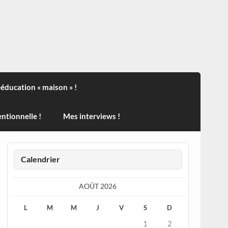
ndisport , des actualités sur la santé, sur les vaccins, de
ééducation « maison » !
ntionnelle !
Mes interviews !
Calendrier
AOÛT 2026
L
M
M
J
V
S
D
1
2