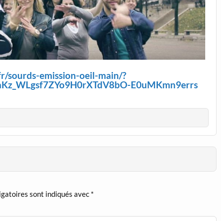
fr/sourds-emission-oeil-main/?
6nKz_WLgsf7ZYo9H0rXTdV8bO-E0uMKmn9errs
igatoires sont indiqués avec
*