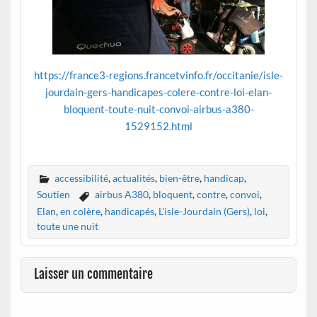
https://france3-regions.francetvinfo.fr/occitanie/isle-
jourdain-gers-handicapes-colere-contre-loi-elan-
bloquent-toute-nuit-convoi-airbus-a380-
1529152.html
accessibilité
,
actualités
,
bien-être
,
handicap
,
Soutien
airbus A380
,
bloquent
,
contre
,
convoi
,
Elan
,
en colère
,
handicapés
,
L'isle-Jourdain (Gers)
,
loi
,
toute une nuit
Laisser un commentaire