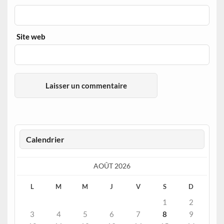
Site web
Calendrier
AOÛT 2026
L
M
M
J
V
S
D
1
2
3
4
5
6
7
8
9