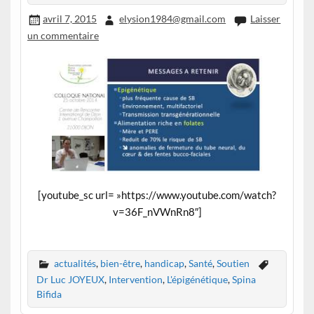
avril 7, 2015
elysion1984@gmail.com
Laisser
un commentaire
[youtube_sc url= »https://www.youtube.com/watch?
v=36F_nVWnRn8″]
actualités
,
bien-être
,
handicap
,
Santé
,
Soutien
Dr Luc JOYEUX
,
Intervention
,
L'épigénétique
,
Spina
Bifida