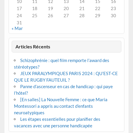
10
11
12
13
14
15
16
17
18
19
20
21
22
23
24
25
26
27
28
29
30
31
« Mar
Articles Récents
Schizophrénie : quel film remporte l’award des
stéréotypes?
JEUX PARALYMPIQUES PARIS 2024 : QU’EST-CE
QUE LE RUGBY FAUTEUIL ?
Panne d’ascenseur en cas de handicap : qui paye
l’hôtel?
[En salles] La Nouvelle Femme : ce que Maria
Montessori a appris au contact d’enfants
neuroatypiques
Les étapes essentielles pour planifier des
vacances avec une personne handicapée