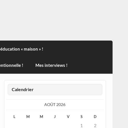
ndisport , des actualités sur la santé, sur les vaccins, de
ééducation « maison » !
ntionnelle !
Mes interviews !
Calendrier
AOÛT 2026
L
M
M
J
V
S
D
1
2