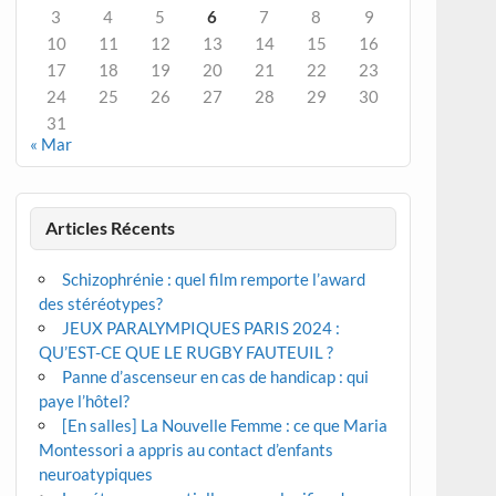
3
4
5
6
7
8
9
10
11
12
13
14
15
16
17
18
19
20
21
22
23
24
25
26
27
28
29
30
31
« Mar
Articles Récents
Schizophrénie : quel film remporte l’award
des stéréotypes?
JEUX PARALYMPIQUES PARIS 2024 :
QU’EST-CE QUE LE RUGBY FAUTEUIL ?
Panne d’ascenseur en cas de handicap : qui
paye l’hôtel?
[En salles] La Nouvelle Femme : ce que Maria
Montessori a appris au contact d’enfants
neuroatypiques