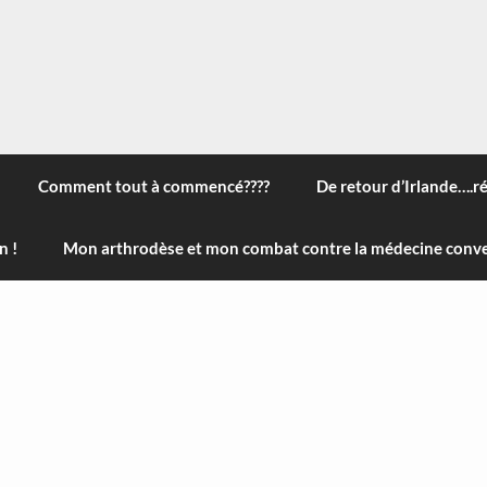
 à travers le monde, des nouveautés technologiques , de l'ha
ans le menu) ! Bonne visite
Comment tout à commencé????
De retour d’Irlande….r
n !
Mon arthrodèse et mon combat contre la médecine conve