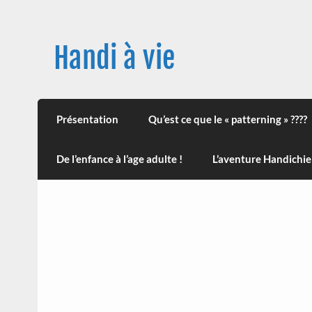
Skip
to
content
Handi à vie
Une image positive du handicap, en France et
leur impact sur la santé (mon histoire est d
Présentation
Qu’est ce que le « patterning » ????
De l’enfance à l’age adulte !
L’aventure Handichie