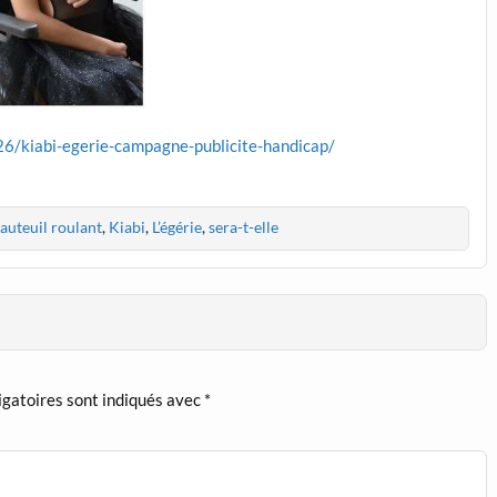
26/kiabi-egerie-campagne-publicite-handicap/
fauteuil roulant
,
Kiabi
,
L’égérie
,
sera-t-elle
igatoires sont indiqués avec
*