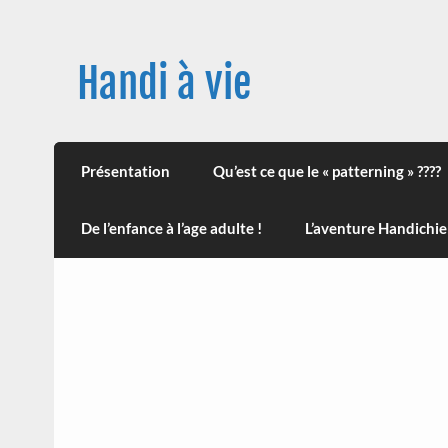
Skip
to
content
Handi à vie
Une image positive du handicap, en France et
leur impact sur la santé (mon histoire est d
Présentation
Qu’est ce que le « patterning » ????
De l’enfance à l’age adulte !
L’aventure Handichie