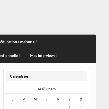
ndisport , des actualités sur la santé, sur les vaccins, de
ééducation « maison » !
ntionnelle !
Mes interviews !
Calendrier
AOÛT 2026
L
M
M
J
V
S
D
1
2