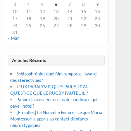
3
4
5
6
7
8
9
10
11
12
13
14
15
16
17
18
19
20
21
22
23
24
25
26
27
28
29
30
31
« Mar
Articles Récents
Schizophrénie : quel film remporte l’award
des stéréotypes?
JEUX PARALYMPIQUES PARIS 2024 :
QU’EST-CE QUE LE RUGBY FAUTEUIL ?
Panne d’ascenseur en cas de handicap : qui
paye l’hôtel?
[En salles] La Nouvelle Femme : ce que Maria
Montessori a appris au contact d’enfants
neuroatypiques