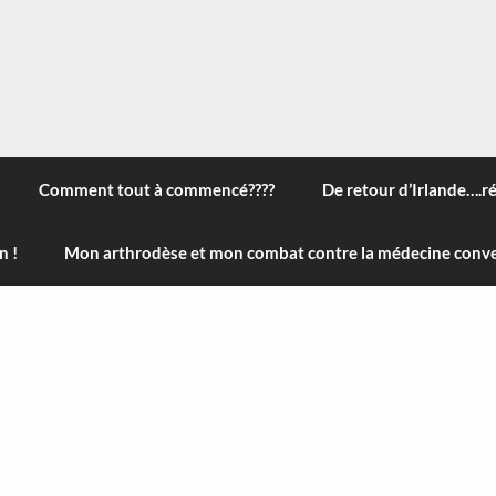
 à travers le monde, des nouveautés technologiques , de l'ha
ans le menu) ! Bonne visite
Comment tout à commencé????
De retour d’Irlande….r
n !
Mon arthrodèse et mon combat contre la médecine conve