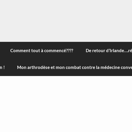
 à travers le monde, des nouveautés technologiques , de l'ha
ans le menu) ! Bonne visite
Comment tout à commencé????
De retour d’Irlande….r
n !
Mon arthrodèse et mon combat contre la médecine conve