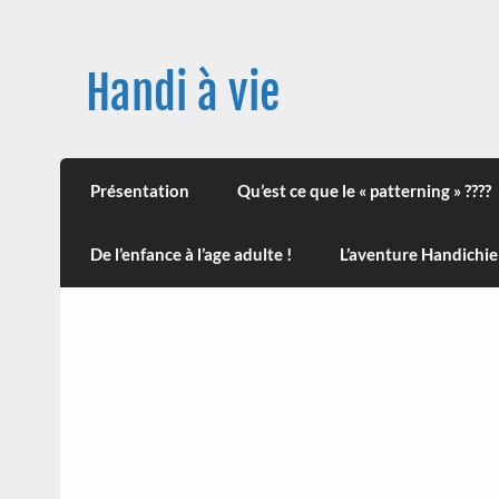
Skip
to
content
Handi à vie
Une image positive du handicap, en France et
leur impact sur la santé (mon histoire est d
Présentation
Qu’est ce que le « patterning » ????
De l’enfance à l’age adulte !
L’aventure Handichie