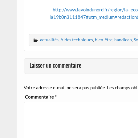
http://www.lavoixdunord.fr/region/la-le
ia19b0n3111847#utm_medium=redaction&
actualités
,
Aides techniques
,
bien-être
,
handicap
,
So
Laisser un commentaire
Votre adresse e-mail ne sera pas publiée.
Les champs obl
Commentaire
*