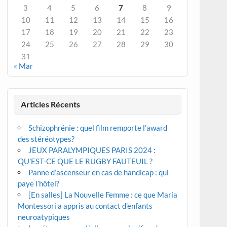
3
4
5
6
7
8
9
10
11
12
13
14
15
16
17
18
19
20
21
22
23
24
25
26
27
28
29
30
31
« Mar
Articles Récents
Schizophrénie : quel film remporte l’award
des stéréotypes?
JEUX PARALYMPIQUES PARIS 2024 :
QU’EST-CE QUE LE RUGBY FAUTEUIL ?
Panne d’ascenseur en cas de handicap : qui
paye l’hôtel?
[En salles] La Nouvelle Femme : ce que Maria
Montessori a appris au contact d’enfants
neuroatypiques