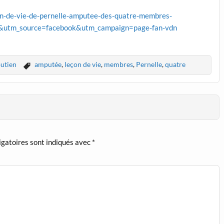
con-de-vie-de-pernelle-amputee-des-quatre-membres-
utm_source=facebook&utm_campaign=page-fan-vdn
utien
amputée
,
leçon de vie
,
membres
,
Pernelle
,
quatre
igatoires sont indiqués avec
*