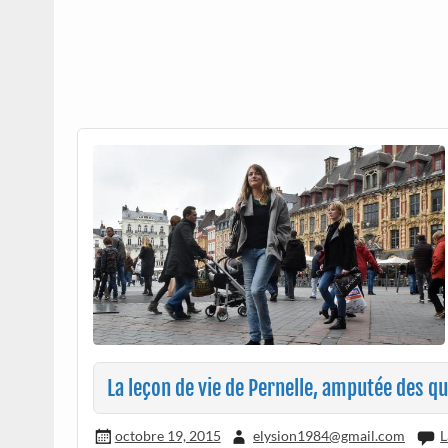
La leçon de vie de Pernelle, amputée des 
octobre 19, 2015
elysion1984@gmail.com
L