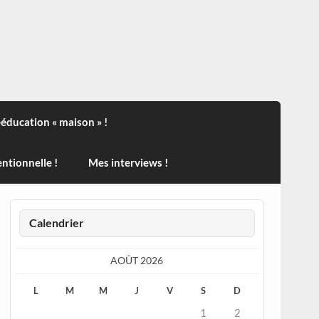
ndisport , des actualités sur la santé, sur les vaccins, de
ééducation « maison » !
ntionnelle !
Mes interviews !
Calendrier
AOÛT 2026
L
M
M
J
V
S
D
1
2