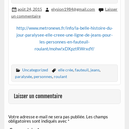
août 24, 2015
elysion1984@gmail.com
Laisser
un commentaire
http://www.metronews.fr/info/la-belle-histoire-du-
jour-paralysee-elle-creee-une-ligne-de-jeans-pour-
les-personnes-en-fauteuil-
roulant/mohw!xDXpztRWrxdY/
Uncategorized
elle crée
,
fauteuil
,
jeans
,
paralysée
,
personnes
,
roulant
Laisser un commentaire
Votre adresse e-mail ne sera pas publiée.
Les champs
obligatoires sont indiqués avec
*