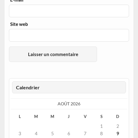
Site web
Calendrier
AOÛT 2026
L
M
M
J
V
S
D
1
2
3
4
5
6
7
8
9