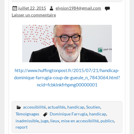
juillet 22, 2015
elysion1984@gmail.com
Laisser un commentaire
http://www.huffingtonpost.fr/2015/07/21/handicap-
dominique-farrugia-coup-de-gueule_n_7843064.html?
ncid=fcbklnkfrhpmg00000001
accessibilité
,
actualités
,
handicap
,
Soutien
,
Témoignages
Dominique Farrugia
,
handicap
,
inadmissible
,
juge
,
lieux
,
mise en accessibilité
,
publics
,
report