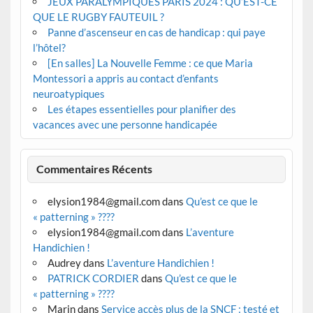
JEUX PARALYMPIQUES PARIS 2024 : QU’EST-CE
QUE LE RUGBY FAUTEUIL ?
Panne d’ascenseur en cas de handicap : qui paye
l’hôtel?
[En salles] La Nouvelle Femme : ce que Maria
Montessori a appris au contact d’enfants
neuroatypiques
Les étapes essentielles pour planifier des
vacances avec une personne handicapée
Commentaires Récents
elysion1984@gmail.com
dans
Qu’est ce que le
« patterning » ????
elysion1984@gmail.com
dans
L’aventure
Handichien !
Audrey
dans
L’aventure Handichien !
PATRICK CORDIER
dans
Qu’est ce que le
« patterning » ????
Marin
dans
Service accès plus de la SNCF : testé et