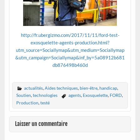
http://fr.ubergizmo.com/2017/11/11/ford-test-
exosquelette-agents-production.html?
utm_source=Sociallymap&utm_medium=Sociallymap
&utm_campaign=Sociallymap&inf_by=5a08912b681
db876498b460d
actualités
,
Aides techniques
,
bien-être
,
handicap
,
Soutien
,
technologies
agents
,
Exosquelette
,
FORD
,
Production
,
testé
Laisser un commentaire