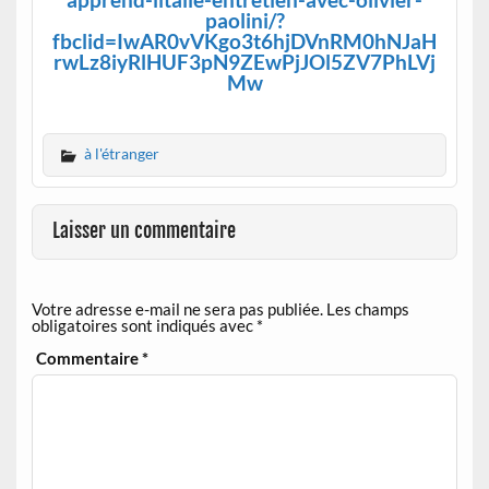
paolini/?
fbclid=IwAR0vVKgo3t6hjDVnRM0hNJaH
rwLz8iyRlHUF3pN9ZEwPjJOl5ZV7PhLVj
Mw
à l'étranger
Laisser un commentaire
Votre adresse e-mail ne sera pas publiée.
Les champs
obligatoires sont indiqués avec
*
Commentaire
*