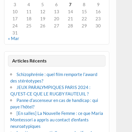
3
4
5
6
7
8
9
10
11
12
13
14
15
16
17
18
19
20
21
22
23
24
25
26
27
28
29
30
31
« Mar
Articles Récents
Schizophrénie : quel film remporte l’award
des stéréotypes?
JEUX PARALYMPIQUES PARIS 2024 :
QU’EST-CE QUE LE RUGBY FAUTEUIL ?
Panne d’ascenseur en cas de handicap : qui
paye l’hôtel?
[En salles] La Nouvelle Femme : ce que Maria
Montessori a appris au contact d’enfants
neuroatypiques