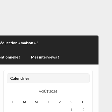
ndisport , des actualités sur la santé, sur les vaccins, de
ééducation « maison » !
ntionnelle !
Mes interviews !
Calendrier
AOÛT 2026
L
M
M
J
V
S
D
1
2