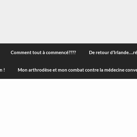
 à travers le monde, des nouveautés technologiques , de l'ha
ans le menu) ! Bonne visite
Comment tout à commencé????
De retour d’Irlande….r
n !
Mon arthrodèse et mon combat contre la médecine conve