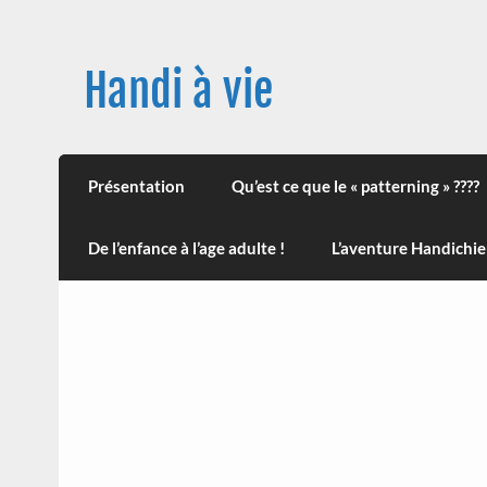
Skip
to
content
Handi à vie
Une image positive du handicap, en France et
leur impact sur la santé (mon histoire est d
Présentation
Qu’est ce que le « patterning » ????
De l’enfance à l’age adulte !
L’aventure Handichie