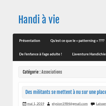
Skip
to
content
Handi à vie
Une image positive du handicap, en France et
leur impact sur la santé (mon histoire est d
Présentation
Qu’est ce que le « patterning » ????
De l’enfance à l’age adulte !
L’aventure Handichie
Catégorie :
Associations
Des militants se mettent à nu sur une place
mai 1, 2019
elysion1984@gmail.com
Laisse