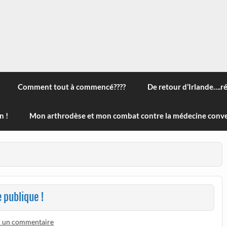
 à travers le monde, des nouveautés technologiques , de l'ha
ans le menu) ! Bonne visite
Comment tout à commencé????
De retour d’Irlande….r
n !
Mon arthrodèse et mon combat contre la médecine conve
 publique !
r un commentaire