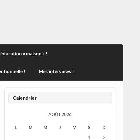
ndisport , des actualités sur la santé, sur les vaccins, de
ééducation « maison » !
ntionnelle !
Mes interviews !
Calendrier
AOÛT 2026
L
M
M
J
V
S
D
1
2