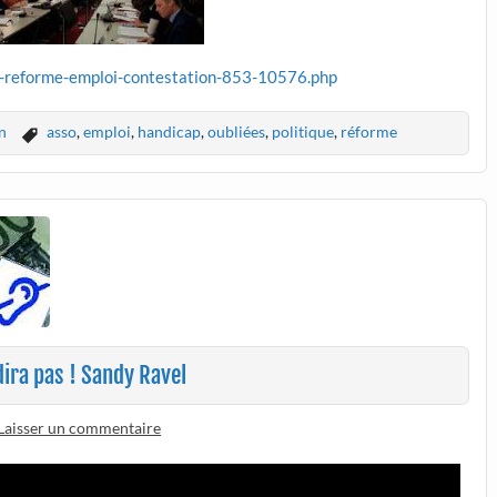
rt-reforme-emploi-contestation-853-10576.php
n
asso
,
emploi
,
handicap
,
oubliées
,
politique
,
réforme
dira pas ! Sandy Ravel
Laisser un commentaire