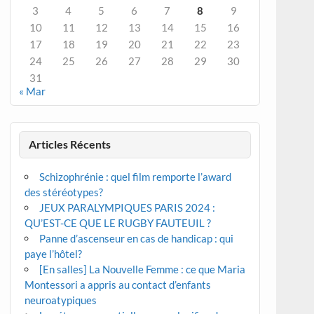
3
4
5
6
7
8
9
10
11
12
13
14
15
16
17
18
19
20
21
22
23
24
25
26
27
28
29
30
31
« Mar
Articles Récents
Schizophrénie : quel film remporte l’award
des stéréotypes?
JEUX PARALYMPIQUES PARIS 2024 :
QU’EST-CE QUE LE RUGBY FAUTEUIL ?
Panne d’ascenseur en cas de handicap : qui
paye l’hôtel?
[En salles] La Nouvelle Femme : ce que Maria
Montessori a appris au contact d’enfants
neuroatypiques