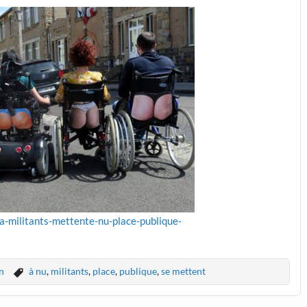
/a-militants-mettente-nu-place-publique-
n
à nu
,
militants
,
place
,
publique
,
se mettent