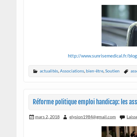
http://www.sunrisemedical.fr/blo
actualités
,
Associations
,
bien-être
,
Soutien
ass
Réforme politique emploi handicap: les ass
mars 2, 2018
elysion1984@gmail.com
Laiss