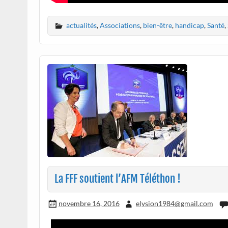
actualités
,
Associations
,
bien-être
,
handicap
,
Santé
,
La FFF soutient l’AFM Téléthon !
novembre 16, 2016
elysion1984@gmail.com