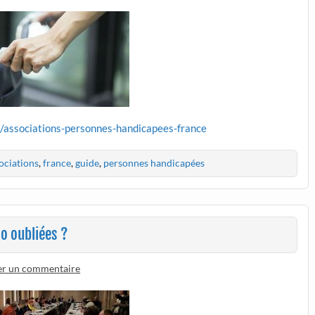
g/associations-personnes-handicapees-france
ociations
,
france
,
guide
,
personnes handicapées
o oubliées ?
er un commentaire