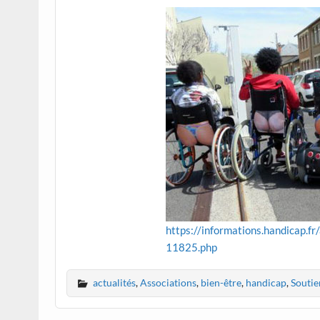
https://informations.handicap.fr
11825.php
actualités
,
Associations
,
bien-être
,
handicap
,
Soutie