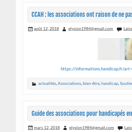
CCAH : les associations ont raison de ne pas
août 12, 2018
elysion1984@gmail.com
Lais
https://informations.handicap.fr/a
actualités
,
Associations
,
bien-être
,
handicap
,
Soutie
Guide des associations pour handicapés en
mars 12, 2018
elysion1984@gmail.com
Lai