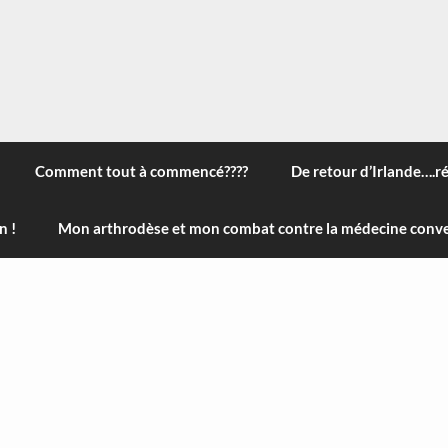
 à travers le monde, des nouveautés technologiques , de l'ha
ans le menu) ! Bonne visite
Comment tout à commencé????
De retour d’Irlande….r
n !
Mon arthrodèse et mon combat contre la médecine conve