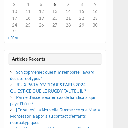
3
4
5
6
7
8
9
10
11
12
13
14
15
16
17
18
19
20
21
22
23
24
25
26
27
28
29
30
31
« Mar
Articles Récents
Schizophrénie : quel film remporte l’award
des stéréotypes?
JEUX PARALYMPIQUES PARIS 2024 :
QU’EST-CE QUE LE RUGBY FAUTEUIL ?
Panne d’ascenseur en cas de handicap : qui
paye l’hôtel?
[En salles] La Nouvelle Femme : ce que Maria
Montessori a appris au contact d’enfants
neuroatypiques