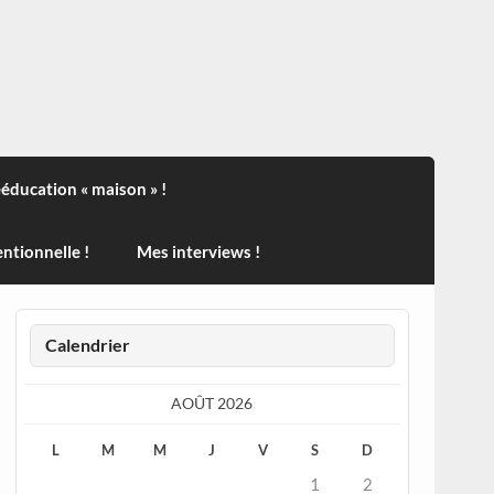
ndisport , des actualités sur la santé, sur les vaccins, de
ééducation « maison » !
ntionnelle !
Mes interviews !
Calendrier
AOÛT 2026
L
M
M
J
V
S
D
1
2