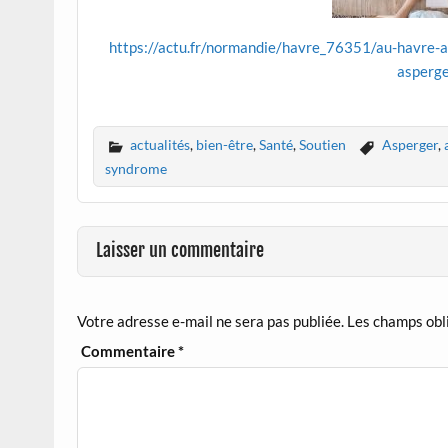
https://actu.fr/normandie/havre_76351/au-havre-at
asperg
actualités
,
bien-être
,
Santé
,
Soutien
Asperger
,
syndrome
Laisser un commentaire
Votre adresse e-mail ne sera pas publiée.
Les champs obl
Commentaire
*