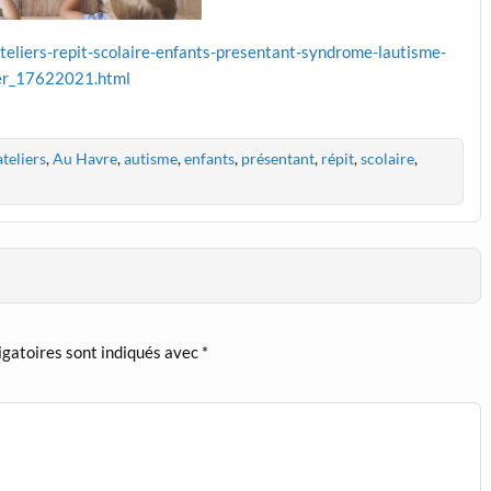
eliers-repit-scolaire-enfants-presentant-syndrome-lautisme-
er_17622021.html
ateliers
,
Au Havre
,
autisme
,
enfants
,
présentant
,
répit
,
scolaire
,
igatoires sont indiqués avec
*