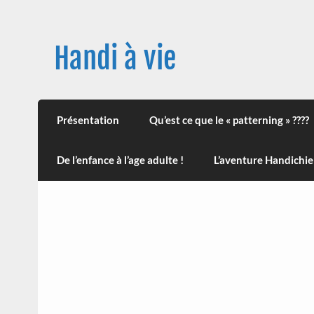
Skip
to
content
Handi à vie
Une image positive du handicap, en France et
leur impact sur la santé (mon histoire est d
Présentation
Qu’est ce que le « patterning » ????
De l’enfance à l’age adulte !
L’aventure Handichie