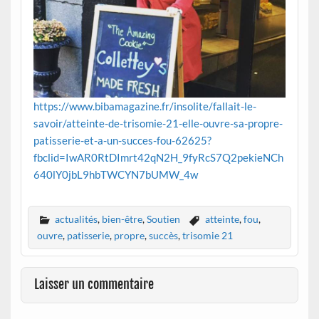
https://www.bibamagazine.fr/insolite/fallait-le-
savoir/atteinte-de-trisomie-21-elle-ouvre-sa-propre-
patisserie-et-a-un-succes-fou-62625?
fbclid=IwAR0RtDImrt42qN2H_9fyRcS7Q2pekieNCh
640lY0jbL9hbTWCYN7bUMW_4w
actualités
,
bien-être
,
Soutien
atteinte
,
fou
,
ouvre
,
patisserie
,
propre
,
succès
,
trisomie 21
Laisser un commentaire