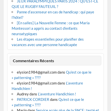
JEUX PARALYMPIQUES PARIS 2024 : QU’EST-CE
QUE LE RUGBY FAUTEUIL ?
Panne d’ascenseur en cas de handicap : qui paye
l’hôtel?
[En salles] La Nouvelle Femme : ce que Maria
Montessori a appris au contact d’enfants
neuroatypiques
Les étapes essentielles pour planifier des
vacances avec une personne handicapée
Commentaires Récents
elysion1984@gmail.com
dans
Qu’est ce que le
« patterning » ????
elysion1984@gmail.com
dans
L’aventure
Handichien !
Audrey
dans
L’aventure Handichien !
PATRICK CORDIER
dans
Qu’est ce que le
« patterning » ????
Marin
dans
Service accès plus de la SNCF : testé et