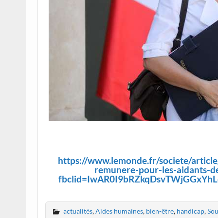
https://www.lemonde.fr/societe/arti
remunere-pour-les-aidants-d
fbclid=IwAR0I9bRZkqDsvTWjGGxYh
actualités
,
Aides humaines
,
bien-être
,
handicap
,
Sou