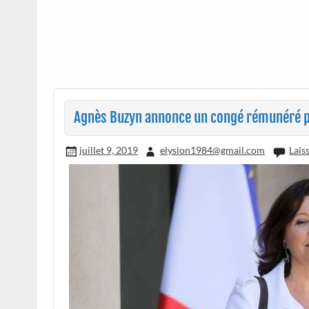
Agnès Buzyn annonce un congé rémunéré pou
juillet 9, 2019
elysion1984@gmail.com
Lais