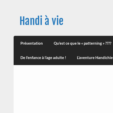
Skip
to
content
Handi à vie
Une image positive du handicap, en France et
leur impact sur la santé (mon histoire est d
Présentation
Qu’est ce que le « patterning » ????
De l’enfance à l’age adulte !
L’aventure Handichie