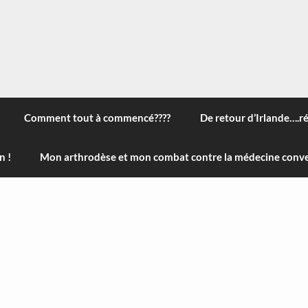
 à travers le monde, des nouveautés technologiques , de l'ha
ans le menu) ! Bonne visite
Comment tout à commencé????
De retour d’Irlande….r
n !
Mon arthrodèse et mon combat contre la médecine conve