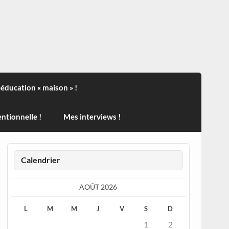
ndisport , des actualités sur la santé, sur les vaccins, de
ééducation « maison » !
ntionnelle !
Mes interviews !
Calendrier
AOÛT 2026
L
M
M
J
V
S
D
1
2