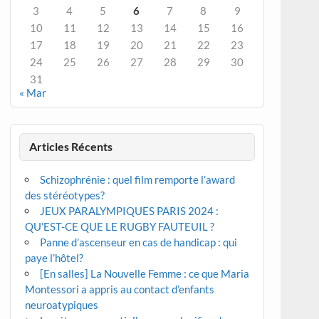
3
4
5
6
7
8
9
10
11
12
13
14
15
16
17
18
19
20
21
22
23
24
25
26
27
28
29
30
31
« Mar
Articles Récents
Schizophrénie : quel film remporte l’award
des stéréotypes?
JEUX PARALYMPIQUES PARIS 2024 :
QU’EST-CE QUE LE RUGBY FAUTEUIL ?
Panne d’ascenseur en cas de handicap : qui
paye l’hôtel?
[En salles] La Nouvelle Femme : ce que Maria
Montessori a appris au contact d’enfants
neuroatypiques