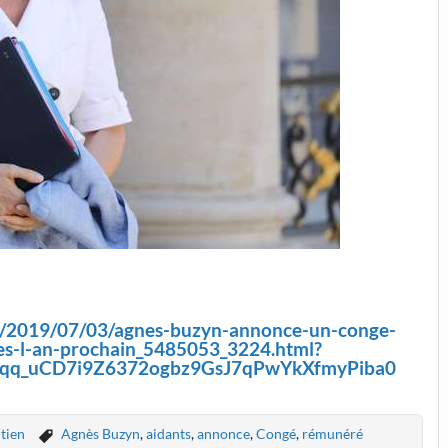
cle/2019/07/03/agnes-buzyn-annonce-un-conge-
es-l-an-prochain_5485053_3224.html?
Lqq_uCD7i9Z6372ogbz9GsJ7qPwYkXfmyPiba0
tien
Agnès Buzyn
,
aidants
,
annonce
,
Congé
,
rémunéré