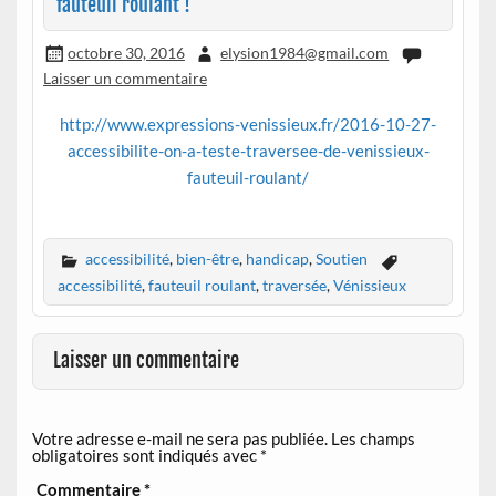
fauteuil roulant !
octobre 30, 2016
elysion1984@gmail.com
Laisser un commentaire
http://www.expressions-venissieux.fr/2016-10-27-
accessibilite-on-a-teste-traversee-de-venissieux-
fauteuil-roulant/
accessibilité
,
bien-être
,
handicap
,
Soutien
accessibilité
,
fauteuil roulant
,
traversée
,
Vénissieux
Laisser un commentaire
Votre adresse e-mail ne sera pas publiée.
Les champs
obligatoires sont indiqués avec
*
Commentaire
*