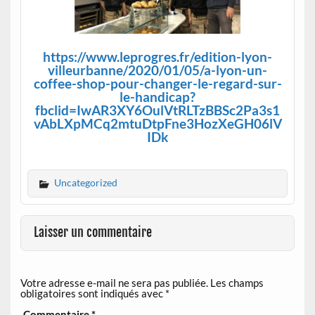
https://www.leprogres.fr/edition-lyon-
villeurbanne/2020/01/05/a-lyon-un-
coffee-shop-pour-changer-le-regard-sur-
le-handicap?
fbclid=IwAR3XY6OulVtRLTzBBSc2Pa3s1
vAbLXpMCq2mtuDtpFne3HozXeGH06lV
IDk
Uncategorized
Laisser un commentaire
Votre adresse e-mail ne sera pas publiée.
Les champs
obligatoires sont indiqués avec
*
Commentaire
*