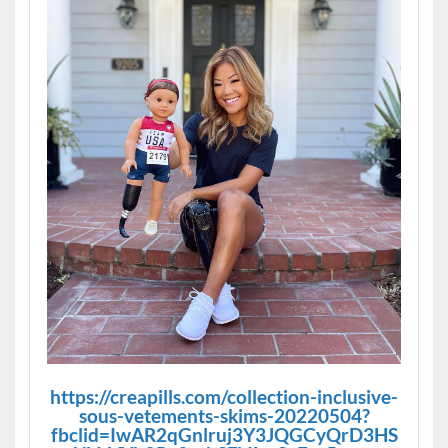
https://creapills.com/collection-inclusive-
sous-vetements-skims-20220504?
fbclid=IwAR2qGnlruj3Y3JQGCyQrD3HS