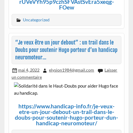
rUVeVYh95p9czhSFVAstSvEra5xeqg-
FOew
Uncategorized
“Je veux être un jour debout” : un trail dans le
Doubs pour soutenir Hugo porteur d’un handicap
neuromoteur…
mai 4, 2022
elysion1984@gmail.com
Laisser
un commentaire
https://www.handicap-info.fr/je-veux-
etre-un-jour-debout-un-trail-dans-le-
doubs-pour-soutenir-hugo-porteur-dun-
handicap-neuromoteur/