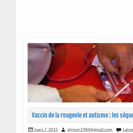
Vaccin de la rougeole et autisme : les séque
mars 7, 2015
elysion1984@gmail.com
Laiss