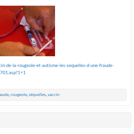
cin-de-la-rougeole-et-autisme-les-sequelles-d-une-fraude-
701.asp?1=1
raude
,
rougeole
,
séquelles
,
vaccin