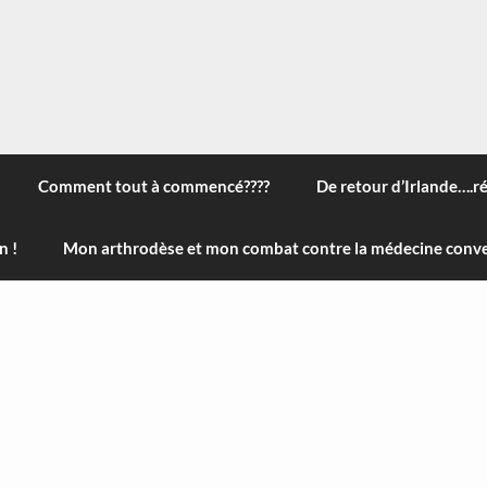
 à travers le monde, des nouveautés technologiques , de l'ha
ans le menu) ! Bonne visite
Comment tout à commencé????
De retour d’Irlande….r
n !
Mon arthrodèse et mon combat contre la médecine conve