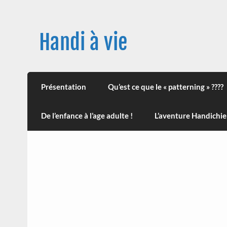
Skip
to
content
Handi à vie
Une image positive du handicap, en France et
leur impact sur la santé (mon histoire est d
Présentation
Qu’est ce que le « patterning » ????
De l’enfance à l’age adulte !
L’aventure Handichie