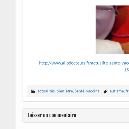
http://www.allodocteurs.fr/actualite-sante-vac
15
actualités
,
bien-être
,
Santé
,
vaccins
autisme
,
f
Laisser un commentaire