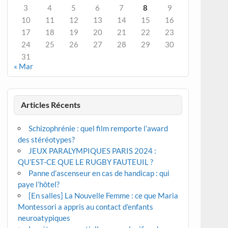
3
4
5
6
7
8
9
10
11
12
13
14
15
16
17
18
19
20
21
22
23
24
25
26
27
28
29
30
31
« Mar
Articles Récents
Schizophrénie : quel film remporte l’award
des stéréotypes?
JEUX PARALYMPIQUES PARIS 2024 :
QU’EST-CE QUE LE RUGBY FAUTEUIL ?
Panne d’ascenseur en cas de handicap : qui
paye l’hôtel?
[En salles] La Nouvelle Femme : ce que Maria
Montessori a appris au contact d’enfants
neuroatypiques