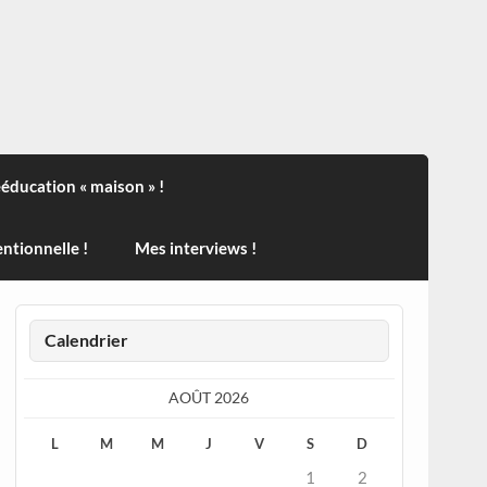
ndisport , des actualités sur la santé, sur les vaccins, de
ééducation « maison » !
ntionnelle !
Mes interviews !
Calendrier
AOÛT 2026
L
M
M
J
V
S
D
1
2