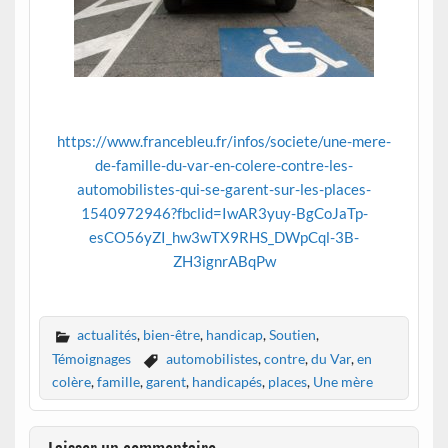
https://www.francebleu.fr/infos/societe/une-mere-
de-famille-du-var-en-colere-contre-les-
automobilistes-qui-se-garent-sur-les-places-
1540972946?fbclid=IwAR3yuy-BgCoJaTp-
esCO56yZI_hw3wTX9RHS_DWpCql-3B-
ZH3ignrABqPw
actualités
,
bien-être
,
handicap
,
Soutien
,
Témoignages
automobilistes
,
contre
,
du Var
,
en
colère
,
famille
,
garent
,
handicapés
,
places
,
Une mère