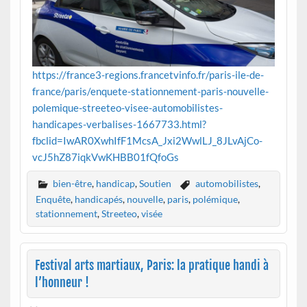
https://france3-regions.francetvinfo.fr/paris-ile-de-
france/paris/enquete-stationnement-paris-nouvelle-
polemique-streeteo-visee-automobilistes-
handicapes-verbalises-1667733.html?
fbclid=IwAR0XwhIfF1McsA_Jxi2WwlLJ_8JLvAjCo-
vcJ5hZ87iqkVwKHBB01fQfoGs
bien-être
,
handicap
,
Soutien
automobilistes
,
Enquête
,
handicapés
,
nouvelle
,
paris
,
polémique
,
stationnement
,
Streeteo
,
visée
Festival arts martiaux, Paris: la pratique handi à
l’honneur !