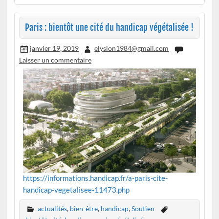
Paris : bientôt une cité du handicap végétalisée !
janvier 19, 2019
elysion1984@gmail.com
Laisser un commentaire
https://informations.handicap.fr/a-paris-cite-
handicap-vegetalisee-11473.php
actualités
,
bien-être
,
handicap
,
Soutien