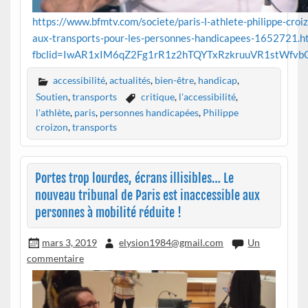
https://www.bfmtv.com/societe/paris-l-athlete-philippe-croizo
aux-transports-pour-les-personnes-handicapees-1652721.h
fbclid=IwAR1xIM6qZ2Fg1rR1z2hTQYTxRzkruuVR1stWfv
accessibilité
,
actualités
,
bien-être
,
handicap
,
Soutien
,
transports
critique
,
l'accessibilité
,
l'athlète
,
paris
,
personnes handicapées
,
Philippe
croizon
,
transports
Portes trop lourdes, écrans illisibles… Le
nouveau tribunal de Paris est inaccessible aux
personnes à mobilité réduite !
mars 3, 2019
elysion1984@gmail.com
Un
commentaire