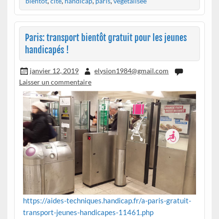
bientôt
,
cité
,
handicap
,
paris
,
végétalisée
Paris: transport bientôt gratuit pour les jeunes
handicapés !
janvier 12, 2019
elysion1984@gmail.com
Laisser un commentaire
https://aides-techniques.handicap.fr/a-paris-gratuit-
transport-jeunes-handicapes-11461.php