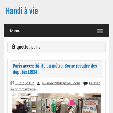
Skip
to
Handi à vie
content
Une image positive du handicap, en France et à travers le
monde, des nouveautés technologiques , de l'handisport , des
actualités sur la santé, sur les vaccins, de leur impact sur la
Menu
santé (mon histoire est dans le menu) ! Bonne visite
Étiquette :
paris
Paris accessibilité du métro: Borne recadre des
députés LREM !
juin 7, 2019
elysion1984@gmail.com
Laisser
un commentaire