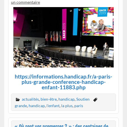
un commentaire
https://informations.handicap.fr/a-paris-
plus-grande-conference-handicap-
enfant-11883.php
actualités
,
bien-être
,
handicap
,
Soutien
grande
,
handicap
,
l'enfant
,
la plus
,
paris
« Où sont vos promesses ? » : des centaines de