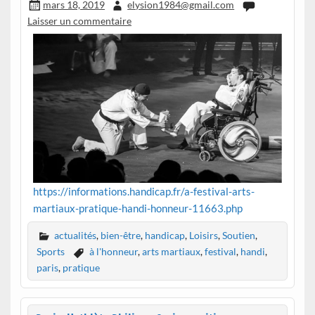
mars 18, 2019
elysion1984@gmail.com
Laisser un commentaire
https://informations.handicap.fr/a-festival-arts-
martiaux-pratique-handi-honneur-11663.php
actualités
,
bien-être
,
handicap
,
Loisirs
,
Soutien
,
Sports
à l'honneur
,
arts martiaux
,
festival
,
handi
,
paris
,
pratique