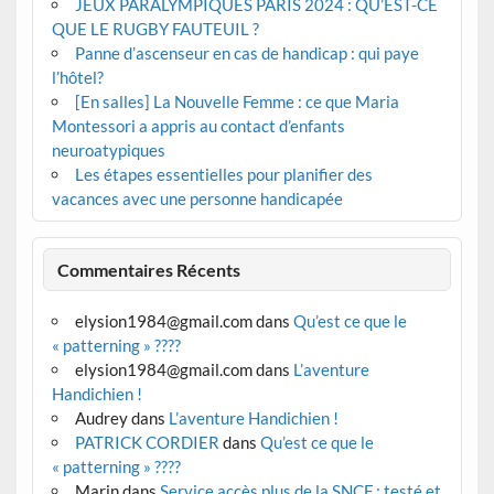
JEUX PARALYMPIQUES PARIS 2024 : QU’EST-CE
QUE LE RUGBY FAUTEUIL ?
Panne d’ascenseur en cas de handicap : qui paye
l’hôtel?
[En salles] La Nouvelle Femme : ce que Maria
Montessori a appris au contact d’enfants
neuroatypiques
Les étapes essentielles pour planifier des
vacances avec une personne handicapée
Commentaires Récents
elysion1984@gmail.com
dans
Qu’est ce que le
« patterning » ????
elysion1984@gmail.com
dans
L’aventure
Handichien !
Audrey
dans
L’aventure Handichien !
PATRICK CORDIER
dans
Qu’est ce que le
« patterning » ????
Marin
dans
Service accès plus de la SNCF : testé et