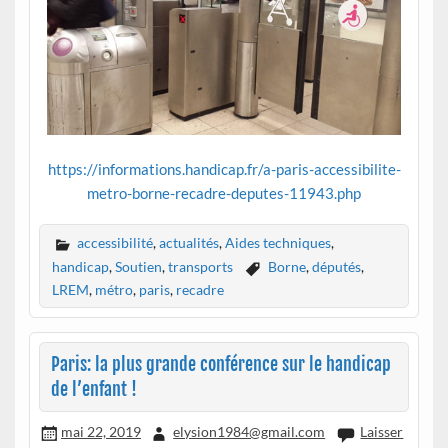
https://informations.handicap.fr/a-paris-accessibilite-
metro-borne-recadre-deputes-11943.php
accessibilité
,
actualités
,
Aides techniques
,
handicap
,
Soutien
,
transports
Borne
,
députés
,
LREM
,
métro
,
paris
,
recadre
Paris: la plus grande conférence sur le handicap
de l’enfant !
mai 22, 2019
elysion1984@gmail.com
Laisser