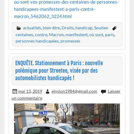
ou-sont-vos-promesses-des-centaines-de-personnes-
handicapees-manifestent-a-paris-contre-
macron_5462062_3224.html
actualités
,
bien-être
,
Droits
,
handicap
,
Soutien
centaines
,
contre
,
Macron
,
manifestent
,
où sont
,
paris
,
personnes handicapées
,
promesses
ENQUÊTE. Stationnement à Paris : nouvelle
polémique pour Streeteo, visée par des
automobilistes handicapés !
mai 13, 2019
elysion1984@gmail.com
Laisser
un commentaire